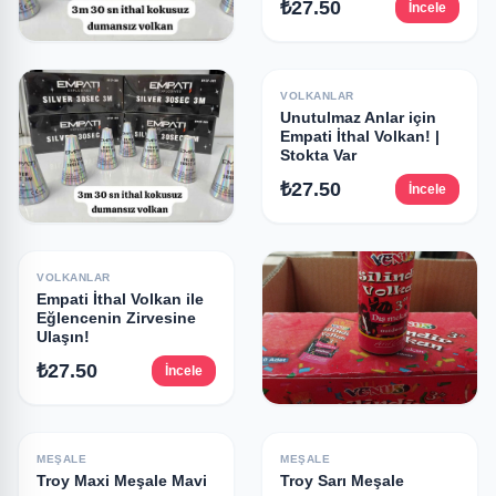
₺27.50
İncele
VOLKANLAR
Çocuk Partileri İçin
VOLKANLAR
Güvenle Kullanılacak
Unutulmaz Anlar için
Empati İthal Volkan!
Empati İthal Volkan! |
Stokta Var
₺27.50
İncele
₺27.50
İncele
VOLKANLAR
Empati İthal Volkan
VOLKANLAR
Kokusuz Dumansız
Empati İthal Volkan ile
Eğlencenin Zirvesine
₺27.50
İncele
Ulaşın!
₺27.50
İncele
VOLKANLAR
Yer volkanı
MEŞALE
MEŞALE
Troy Maxi Meşale Mavi
Troy Sarı Meşale
₺17.00
İncele