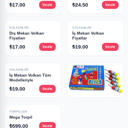
₺17.00
₺24.50
İncele
İncele
VOLKANLAR
VOLKANLAR
Dış Mekan Volkan
İç Mekan Volkan
Fiyatları
Fiyatlar
₺17.00
₺19.00
İncele
İncele
VOLKANLAR
İç Mekan Volkan Tüm
Modelleriyle
₺19.00
İncele
TORPILLER
1 paket torpil ne kadar?
TORPILLER
Mega Torpil
₺599.00
İncele
₺599.00
İncele