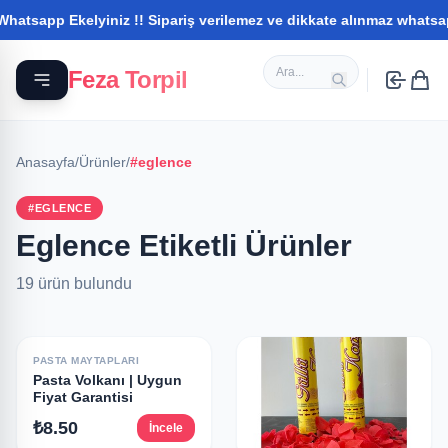
app Ekelyiniz !! Sipariş verilemez ve dikkate alınmaz whatsapptan
Feza Torpil
Anasayfa
/
Ürünler
/
#eglence
#EGLENCE
Eglence Etiketli Ürünler
19 ürün bulundu
PASTA MAYTAPLARI
Pasta Volkanı | Uygun
Fiyat Garantisi
₺8.50
İncele