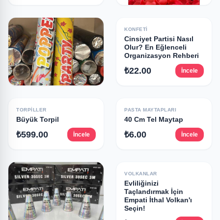
KONFETI
konfeti Kampanya
KONFETI
Cinsiyet Partisi Nasıl
₺24.00
İncele
Olur? En Eğlenceli
Organizasyon Rehberi
₺22.00
İncele
Doğum Günü Kutlama
Konseptleri | Müşteri
TORPILLER
PASTA MAYTAPLARI
Favorisi
Büyük Torpil
40 Cm Tel Maytap
₺1.00
İncele
₺599.00
₺6.00
İncele
İncele
VOLKANLAR
Evliliğinizi
Taçlandırmak İçin
Empati İthal Volkan'ı
Seçin!