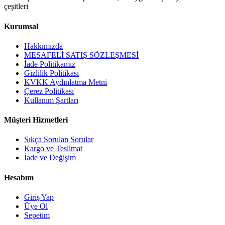
çeşitleri
Kurumsal
Hakkımızda
MESAFELİ SATIŞ SÖZLEŞMESİ
İade Politikamız
Gizlilik Politikası
KVKK Aydınlatma Metni
Çerez Politikası
Kullanım Şartları
Müşteri Hizmetleri
Sıkça Sorulan Sorular
Kargo ve Teslimat
İade ve Değişim
Hesabım
Giriş Yap
Üye Ol
Sepetim