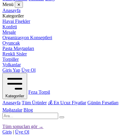
Menü
✕
Anasayfa
Kategoriler
Havai Fişekler
Konfeti
Meşale
Organizasyon Konseptleri
Oyuncak
Pasta Maytapları
Renkli Sisler
Torpiller
Volkanlar
Giriş Yap
Üye Ol
Feza Torpil
Kategoriler
Anasayfa
Tüm Ürünler
💰 En Ucuz Fiyatlar
Günün Fırsatları
Mağazalar
Blog
Tüm sonuçları gör →
Giriş
|
Üye Ol