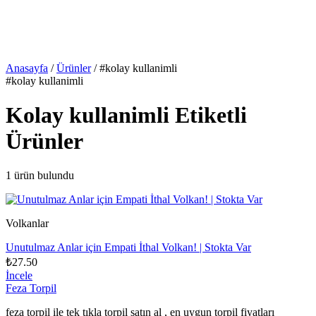
Anasayfa
/
Ürünler
/
#kolay kullanimli
#kolay kullanimli
Kolay kullanimli Etiketli
Ürünler
1 ürün bulundu
Volkanlar
Unutulmaz Anlar için Empati İthal Volkan! | Stokta Var
₺27.50
İncele
Feza Torpil
feza torpil ile tek tıkla torpil satın al , en uygun torpil fiyatları