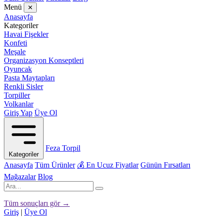
Menü
✕
Anasayfa
Kategoriler
Havai Fişekler
Konfeti
Meşale
Organizasyon Konseptleri
Oyuncak
Pasta Maytapları
Renkli Sisler
Torpiller
Volkanlar
Giriş Yap
Üye Ol
Feza Torpil
Kategoriler
Anasayfa
Tüm Ürünler
💰 En Ucuz Fiyatlar
Günün Fırsatları
Mağazalar
Blog
Tüm sonuçları gör →
Giriş
|
Üye Ol