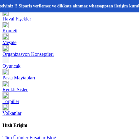
📂 Kategoriler
z !! Sipariş verilemez ve dikkate alınmaz whatsapptan iletişim kurabilir
Havai Fişekler
Konfeti
Meşale
Organizasyon Konseptleri
Oyuncak
Pasta Maytapları
Renkli Sisler
Torpiller
Volkanlar
Hızlı Erişim
Tüm Ürünler
Fırsatlar
Blog