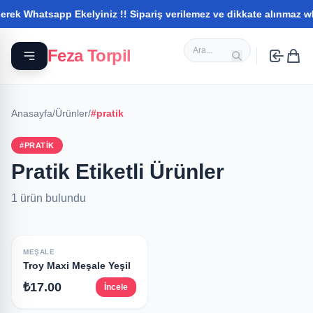
ek Whatsapp Ekelyiniz !! Sipariş verilemez ve dikkate alınmaz what
Feza Torpil
Anasayfa
/
Ürünler
/
#pratik
#PRATIK
Pratik Etiketli Ürünler
1 ürün bulundu
MEŞALE
Troy Maxi Meşale Yeşil
₺17.00
İncele