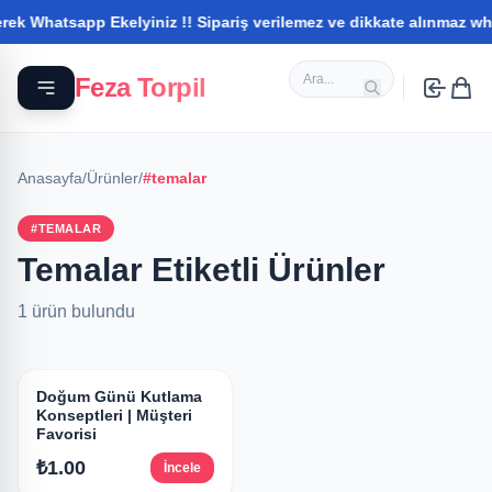
k Whatsapp Ekelyiniz !! Sipariş verilemez ve dikkate alınmaz whats
Feza Torpil
Anasayfa
/
Ürünler
/
#temalar
#TEMALAR
Temalar Etiketli Ürünler
1 ürün bulundu
Doğum Günü Kutlama
Konseptleri | Müşteri
Favorisi
₺1.00
İncele