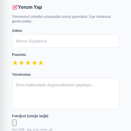
Yorum Yap
Yorumunuz yönetici onayından sonra yayınlanır. Üye olmanıza
gerek yoktur.
Adınız
Puanınız
★
★
★
★
★
Yorumunuz
Fotoğraf (isteğe bağlı)
Max 5MB - jpg, png, webp, gif