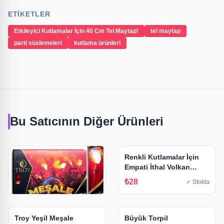
ETIKETLER
Etkileyici Kutlamalar İçin 40 Cm Tel Maytap!
tel maytap
parti süslemeleri
kutlama ürünleri
Bu Satıcının Diğer Ürünleri
Renkli Kutlamalar İçin
Empati İthal Volkan
Şimdi Satışta!
₺28
✓ Stokta
Troy Mavi Meşale
Troy Yeşil Meşale
Büyük Torpil