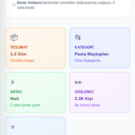
Deniz Atölyesi
tarafından yönetilen doğrulanmış mağaza. 0
✅
satış kaydı.
📦
📂
TESLIMAT
KATEGORI
1-2 Gün
Pasta Maytapları
Ücretsiz Kargo
Ürün Kategorisi
⚡
👀
SATICI
GÖZLEMCI
Hızlı
2.3K Kişi
2 saat içinde yanıt
Bu ürünü izliyor
⭐