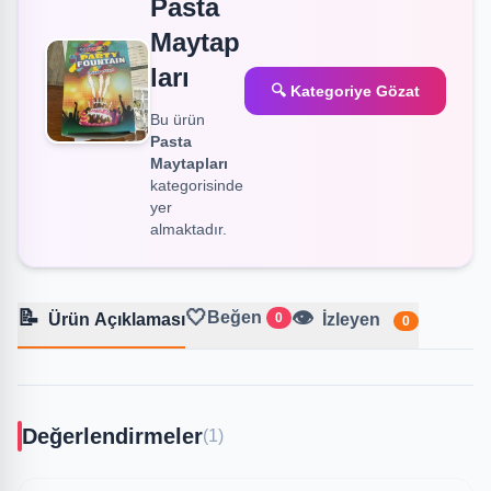
Pasta
Maytap
ları
🔍 Kategoriye Gözat
Bu ürün
Pasta
Maytapları
kategorisinde
yer
almaktadır.
📝
🤍
👁️
Beğen
Ürün Açıklaması
0
İzleyen
0
Değerlendirmeler
(1)