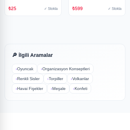
₺25
✓ Stokta
₺25
₺599
✓ Stokta
✓ Stokta
🔎 İlgili Aramalar
›
Oyuncak
›
Organizasyon Konseptleri
›
Renkli Sisler
›
Torpiller
›
Volkanlar
›
Havai Fişekler
›
Meşale
›
Konfeti