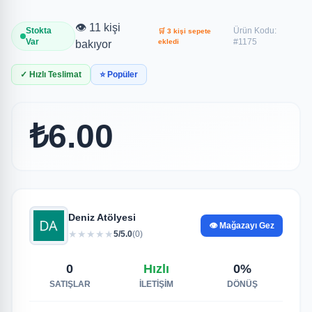
👁️ 11 kişi
Stokta
Ürün Kodu:
🛒 3 kişi sepete
Var
#1175
ekledi
bakıyor
✓ Hızlı Teslimat
⭐ Popüler
₺6.00
Deniz Atölyesi
👁️ Mağazayı Gez
★
★
★
★
★
5/5.0
(0)
0
Hızlı
0%
SATIŞLAR
İLETİŞİM
DÖNÜŞ