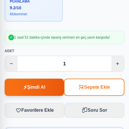
PUANLAMA
9.2/10
Mükemmel
✓
1 saat 52 dakika içinde sipariş verirsen en geç yarın kargoda!
ADET
−
+
⚡
Şimdi Al
Sepete Ekle
Favorilere Ekle
Soru Sor