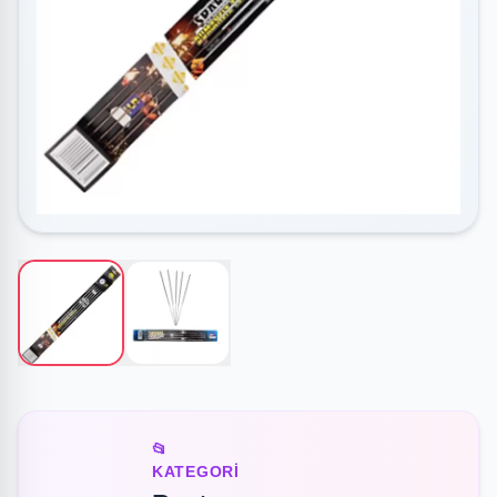
📂
KATEGORI