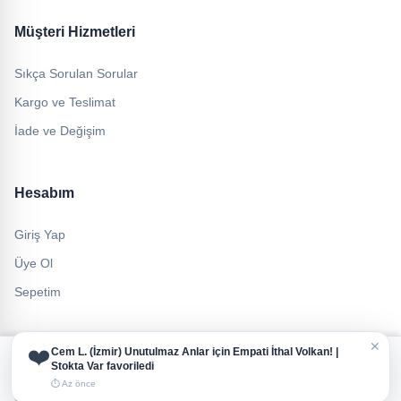
Müşteri Hizmetleri
Sıkça Sorulan Sorular
Kargo ve Teslimat
İade ve Değişim
Hesabım
Giriş Yap
Üye Ol
Sepetim
✕
❤️
Cem L.
(İzmir)
Unutulmaz Anlar için Empati İthal Volkan! |
Çerez Politikası ve Veri Gizliliği
Stokta Var
favoriledi
Size daha iyi bir deneyim sunmak için çerezleri (cookies) kullanıyoruz.
© 2026 Feza Torpil. Tüm hakları saklıdır.
⏱ Az önce
Sitemizi kullanmaya devam ederek
Çerez Politikamızı
ve
KVKK Aydınlatma