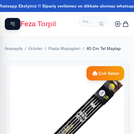
p Ekelyiniz !! Sipariş verilemez ve dikkate alınmaz whatsapptan il
Feza Torpil
Anasayfa
/
Ürünler
/
Pasta Maytapları
/
40 Cm Tel Maytap
🔥
Çok Satan