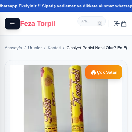
 Ekelyiniz !! Sipariş verilemez ve dikkate alınmaz whatsapptan il
Feza Torpil
Anasayfa
/
Ürünler
/
Konfeti
/
Cinsiyet Partisi Nasıl Olur? En Eğ
🔥
Çok Satan