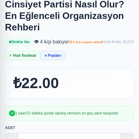
Cinsiyet Partisi Nasıl Olur?
En Eğlenceli Organizasyon
Rehberi
👁️ 4 kişi bakıyor
Stokta Var
Ürün Kodu: #1215
🛒 6 kişi sepete ekledi
✓ Hızlı Teslimat
⭐ Popüler
₺22.00
✓
1 saat 52 dakika içinde sipariş verirsen en geç yarın kargoda!
ADET