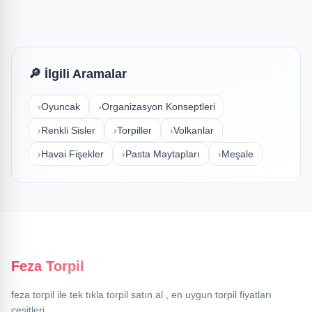
Güvenli Alışveriş
₺23
✓ Stokta
🔎 İlgili Aramalar
›
Oyuncak
›
Organizasyon Konseptleri
›
Renkli Sisler
›
Torpiller
›
Volkanlar
›
Havai Fişekler
›
Pasta Maytapları
›
Meşale
Feza Torpil
feza torpil ile tek tıkla torpil satın al , en uygun torpil fiyatları
çeşitleri