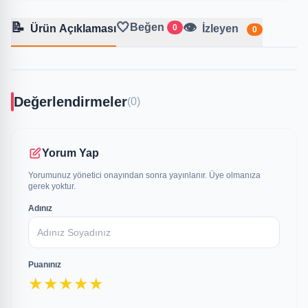
📝
🤍
👁️
Beğen
Ürün Açıklaması
0
İzleyen
0
Değerlendirmeler
(0)
Yorum Yap
Yorumunuz yönetici onayından sonra yayınlanır. Üye olmanıza
gerek yoktur.
Adınız
Puanınız
★
★
★
★
★