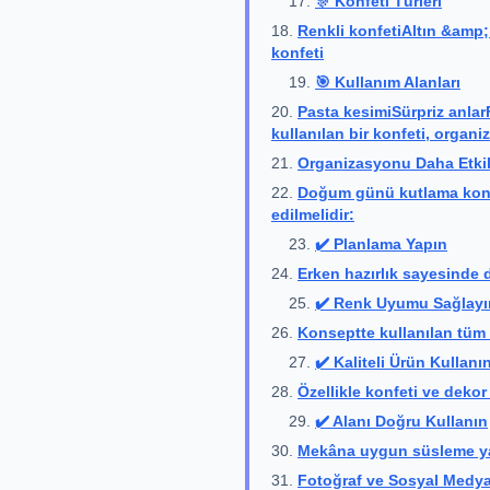
🎊 Konfeti Türleri
Renkli konfetiAltın &amp;
konfeti
🎯 Kullanım Alanları
Pasta kesimiSürpriz anla
kullanılan bir konfeti, organ
Organizasyonu Daha Etkili
Doğum günü kutlama konse
edilmelidir:
✔️ Planlama Yapın
Erken hazırlık sayesinde 
✔️ Renk Uyumu Sağlayı
Konseptte kullanılan tüm ü
✔️ Kaliteli Ürün Kullanı
Özellikle konfeti ve dekor ü
✔️ Alanı Doğru Kullanın
Mekâna uygun süsleme yap
Fotoğraf ve Sosyal Medya 