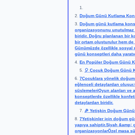
Doğum Günü Kutlama Konse
Doğum günü kutlama konse
organizasyonunu unutulmaz 
biridir. Doğru planlanan bir 
bir ortam oluşturulur hem de ka
Günümüzde özellikle sosyal m
günü konseptleri daha yaratıcı
En Popüler Doğum Günü Ku
🎈 Çocuk Doğum Günü K
7Çocuklara yönelik doğum g
eğlenceli detaylardan oluşur.
süslemeleriOyun alanları ve 
konseptlerde özellikle konfet
detaylardan biridir.
🎉 Yetişkin Doğum Günü
7Yetişkinler için doğum gü
yapıya sahiptir.Siyah &amp; 
organizasyonlarÖzel masa sü