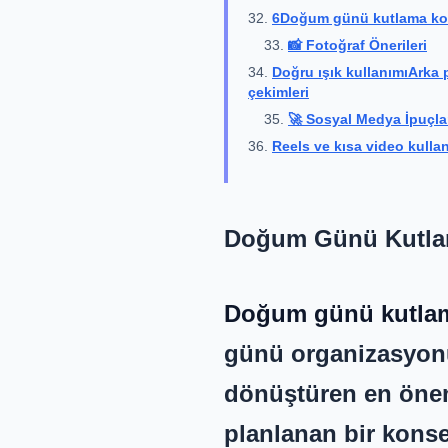
6Doğum günü kutlama kons
📸 Fotoğraf Önerileri
Doğru ışık kullanımıArka 
çekimleri
🚀 Sosyal Medya İpuçla
Reels ve kısa video kulla
Doğum Günü Kutlam
Doğum günü kutlam
günü organizasyon
dönüştüren en önem
planlanan bir kons