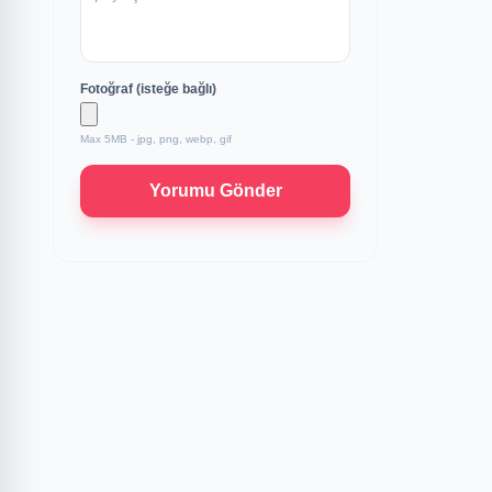
Fotoğraf (isteğe bağlı)
Max 5MB - jpg, png, webp, gif
Yorumu Gönder