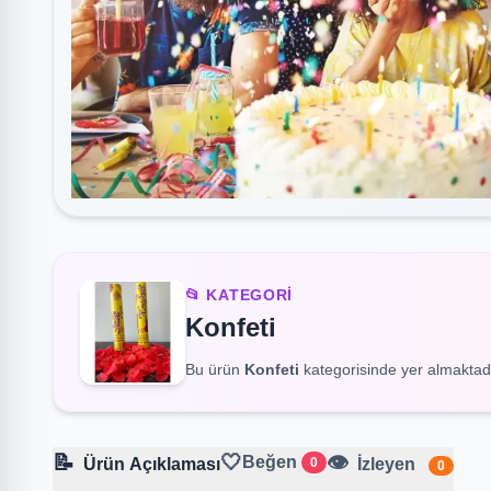
📂 KATEGORI
Konfeti
Bu ürün
Konfeti
kategorisinde yer almaktadı
📝
🤍
👁️
Beğen
Ürün Açıklaması
0
İzleyen
0