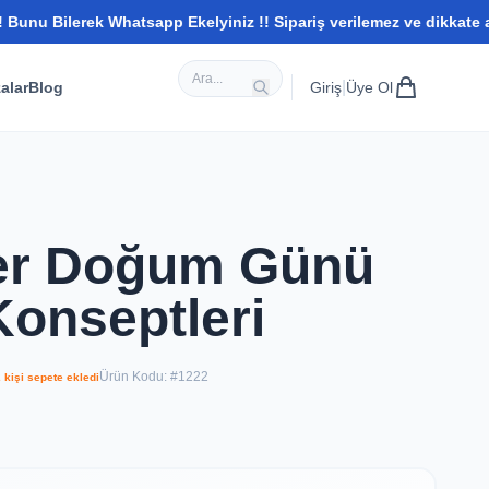
rek Whatsapp Ekelyiniz !! Sipariş verilemez ve dikkate alınmaz wh
|
alar
Blog
Giriş
Üye Ol
er Doğum Günü
onseptleri
Ürün Kodu: #1222
2 kişi sepete ekledi