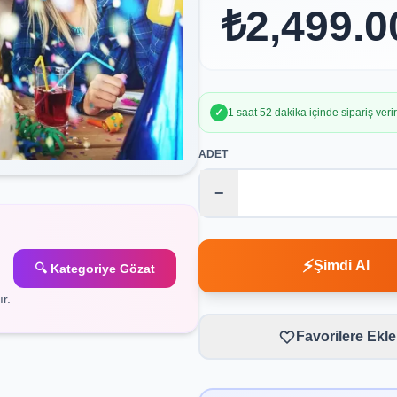
₺2,499.0
✓
1 saat 52 dakika içinde sipariş ver
ADET
−
⚡
Şimdi Al
🔍 Kategoriye Gözat
r.
Favorilere Ekle