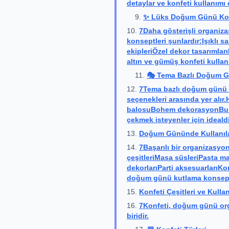
detaylar ve konfeti kullanımı 
✨ Lüks Doğum Günü Kon
7Daha gösterişli organiz
konseptleri şunlardır:Işıklı 
ekipleriÖzel dekor tasarımlar
altın ve gümüş konfeti kullanım
🎭 Tema Bazlı Doğum G
7Tema bazlı doğum günü k
seçenekleri arasında yer alı
balosuBohem dekorasyonBu ta
çekmek isteyenler için idealdi
Doğum Gününde Kullanıla
7Başarılı bir organizasyo
çeşitleriMasa süsleriPasta m
dekorlarıParti aksesuarlarıKo
doğum günü kutlama konseptl
Konfeti Çeşitleri ve Kulla
7Konfeti, doğum günü org
biridir.