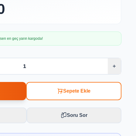
0
irsen en geç yarın kargoda!
+
Sepete Ekle
Soru Sor