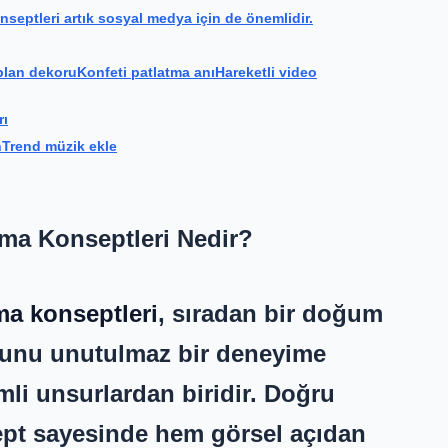
eptleri artık sosyal medya için de önemlidir.
plan dekoruKonfeti patlatma anıHareketli video
rı
nTrend müzik ekle
a Konseptleri Nedir?
a konseptleri
, sıradan bir doğum
unu unutulmaz bir deneyime
li unsurlardan biridir. Doğru
ept sayesinde hem görsel açıdan