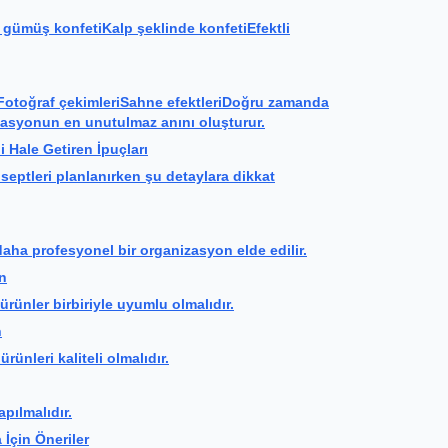
 gümüş konfetiKalp şeklinde konfetiEfektli
rFotoğraf çekimleriSahne efektleriDoğru zamanda
izasyonun en unutulmaz anını oluşturur.
 Hale Getiren İpuçları
ptleri planlanırken şu detaylara dikkat
daha profesyonel bir organizasyon elde edilir.
n
rünler birbiriyle uyumlu olmalıdır.
n
rünleri kaliteli olmalıdır.
ılmalıdır.
İçin Öneriler