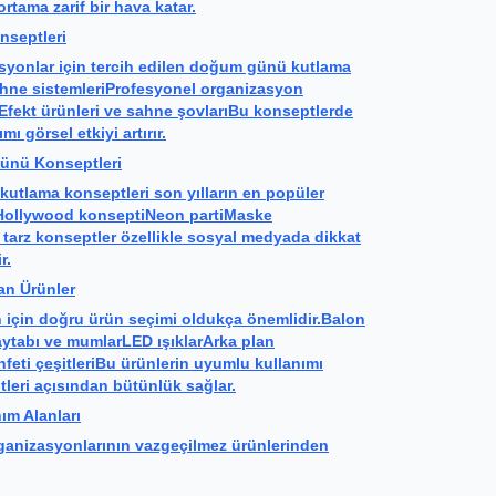
ortama zarif bir hava katar.
septleri
asyonlar için tercih edilen doğum günü kutlama
sahne sistemleriProfesyonel organizasyon
ıEfekt ürünleri ve sahne şovlarıBu konseptlerde
ı görsel etkiyi artırır.
ünü Konseptleri
utlama konseptleri son yılların en popüler
r.Hollywood konseptiNeon partiMaske
rz konseptler özellikle sosyal medyada dikkat
r.
n Ürünler
n için doğru ürün seçimi oldukça önemlidir.Balon
aytabı ve mumlarLED ışıklarArka plan
nfeti çeşitleriBu ürünlerin uyumlu kullanımı
eri açısından bütünlük sağlar.
nım Alanları
anizasyonlarının vazgeçilmez ürünlerinden