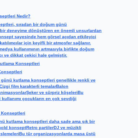
ptleri Nedir?
ptleri, sıradan bir doğum günü
bir deneyime dönüştüren en önemli unsurlardan
konsept sayesinde hem görsel açıdan etkileyici
tılımcılar için keyifli bir atmosfer sağlanır.
edya kullanımının artmasıyla birlikte doğum
 ve dikkat çekici hale gelmiştir.
tlama Konseptleri
onseptleri
ünü kutlama konseptleri genellikle renkli ve
Çizgi film karakterli temalarBalon
animasyonlarŞeker ve sürpriz köşeleriBu
i kullanımı çocukların en çok sevdiği
 Konseptleri
nü kutlama konseptleri daha sade ama şık bir
gold konseptRetro partilerDJ ve müzikli
slemeleriBu tür organizasyonlarda masa üstü