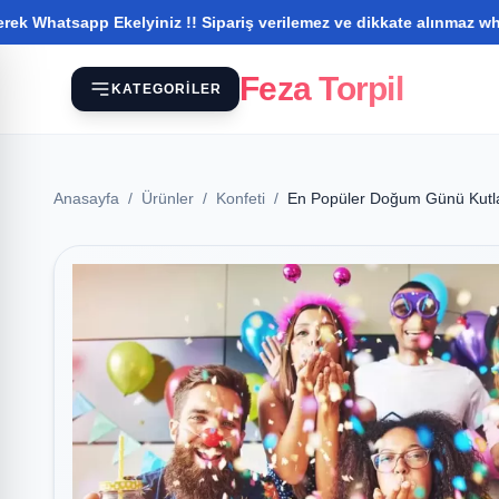
pp Ekelyiniz !! Sipariş verilemez ve dikkate alınmaz whatsapptan 
Feza Torpil
KATEGORILER
Anasayfa
/
Ürünler
/
Konfeti
/
En Popüler Doğum Günü Kutl