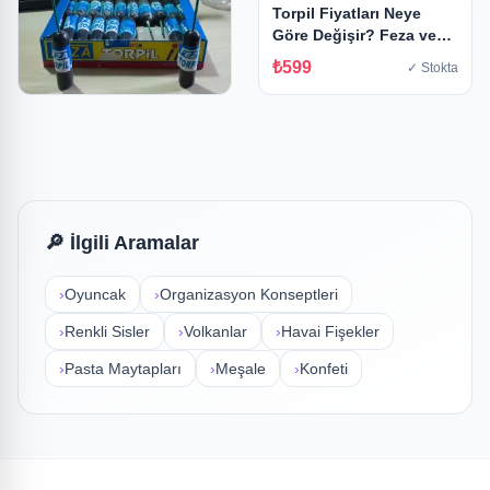
Torpil Fiyatları Neye
₺599
✓ Stokta
Göre Değişir? Feza ve
Troy Ürünlerinde Genel
₺599
✓ Stokta
Değerlendirme
Torpil
₺599
✓ Stokta
🔎 İlgili Aramalar
›
Oyuncak
›
Organizasyon Konseptleri
›
Renkli Sisler
›
Volkanlar
›
Havai Fişekler
›
Pasta Maytapları
›
Meşale
›
Konfeti