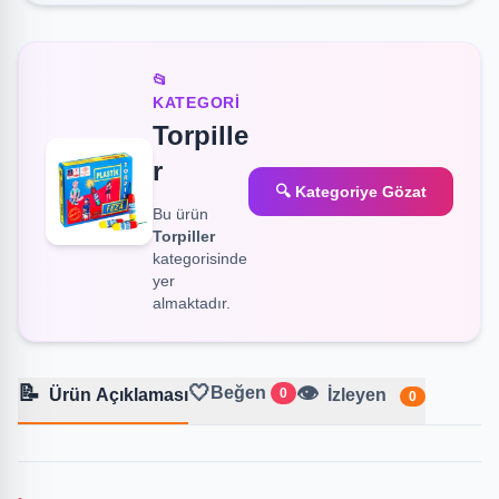
📂
KATEGORI
Torpille
r
🔍 Kategoriye Gözat
Bu ürün
Torpiller
kategorisinde
yer
almaktadır.
📝
🤍
👁️
Beğen
Ürün Açıklaması
0
İzleyen
0