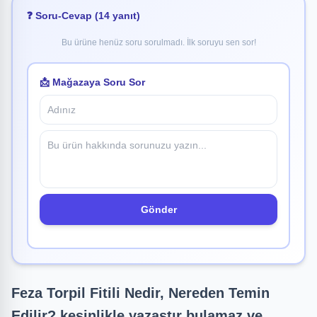
❓ Soru-Cevap (14 yanıt)
Bu ürüne henüz soru sorulmadı. İlk soruyu sen sor!
📩 Mağazaya Soru Sor
Gönder
Feza Torpil Fitili Nedir, Nereden Temin
Edilir? kesinlikle yazastır bulamaz ve