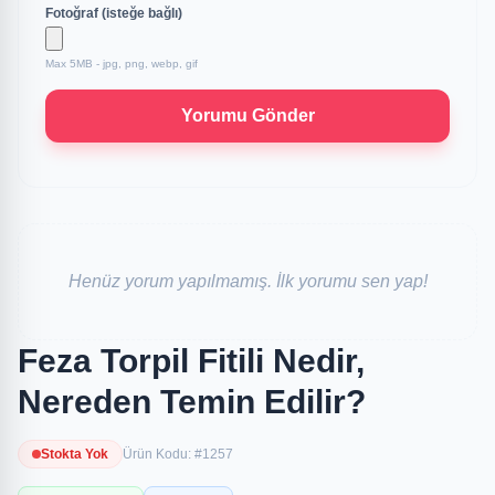
Fotoğraf (isteğe bağlı)
Max 5MB - jpg, png, webp, gif
Yorumu Gönder
Henüz yorum yapılmamış. İlk yorumu sen yap!
Feza Torpil Fitili Nedir,
Nereden Temin Edilir?
Stokta Yok
Ürün Kodu: #1257