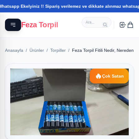
pp Ekelyiniz !! Sipariş verilemez ve dikkate alınmaz whatsapptan i
Feza Torpil
Anasayfa
/
Ürünler
/
Torpiller
/
Feza Torpil Fitili Nedir, Nereden T
🔥
Çok Satan