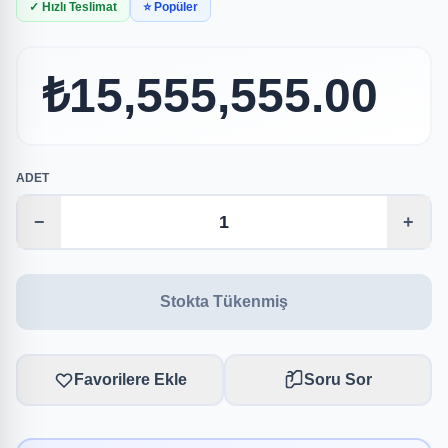
✓ Hızlı Teslimat
⭐ Popüler
₺15,555,555.00
ADET
−
+
Stokta Tükenmiş
Favorilere Ekle
Soru Sor