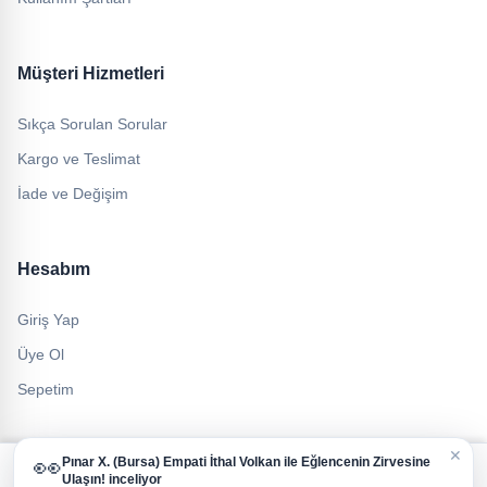
Müşteri Hizmetleri
Sıkça Sorulan Sorular
Kargo ve Teslimat
İade ve Değişim
Hesabım
Giriş Yap
Üye Ol
Sepetim
✕
👀
Pınar X.
(Bursa)
Empati İthal Volkan ile Eğlencenin Zirvesine
Çerez Politikası ve Veri Gizliliği
Ulaşın!
inceliyor