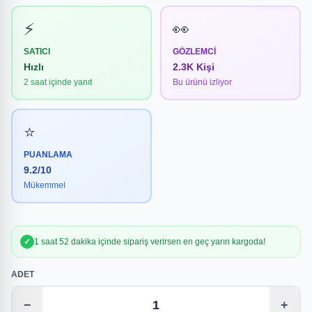
⚡
👀
SATICI
GÖZLEMCI
Hızlı
2.3K Kişi
2 saat içinde yanıt
Bu ürünü izliyor
⭐
PUANLAMA
9.2/10
Mükemmel
✓
1 saat 52 dakika içinde sipariş verirsen en geç yarın kargoda!
ADET
−
+