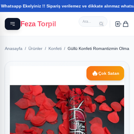
pp Ekelyiniz !! Sipariş verilemez ve dikkate alınmaz whatsapptan i
Feza Torpil
Anasayfa
/
Ürünler
/
Konfeti
/
Güllü Konfeti Romantizmin Olmazs
🔥
Çok Satan