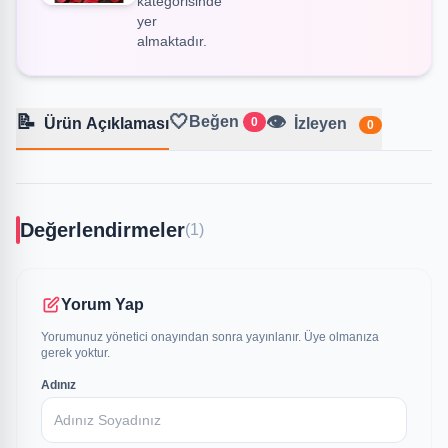
kategorisinde
yer
almaktadır.
📝
🤍
👁️
Beğen
Ürün Açıklaması
0
İzleyen
0
Değerlendirmeler
(1)
Yorum Yap
Yorumunuz yönetici onayından sonra yayınlanır. Üye olmanıza
gerek yoktur.
Adınız