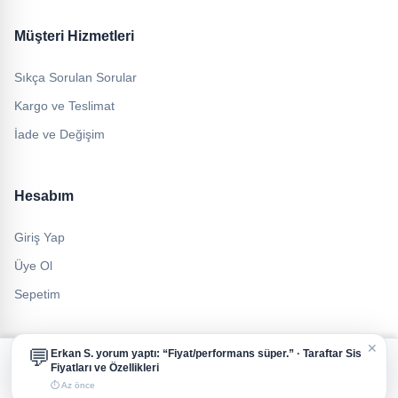
Müşteri Hizmetleri
Sıkça Sorulan Sorular
Kargo ve Teslimat
İade ve Değişim
Hesabım
Giriş Yap
Üye Ol
Sepetim
✕
💬
Erkan S.
yorum yaptı: “Fiyat/performans süper.” ·
Taraftar Sis
Çerez Politikası ve Veri Gizliliği
Fiyatları ve Özellikleri
Size daha iyi bir deneyim sunmak için çerezleri (cookies) kullanıyoruz.
© 2026 Feza Torpil. Tüm hakları saklıdır.
⏱ Az önce