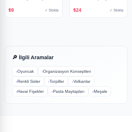
₺9
₺24
✓ Stokta
✓ Stokta
🔎 İlgili Aramalar
›
Oyuncak
›
Organizasyon Konseptleri
›
Renkli Sisler
›
Torpiller
›
Volkanlar
›
Havai Fişekler
›
Pasta Maytapları
›
Meşale