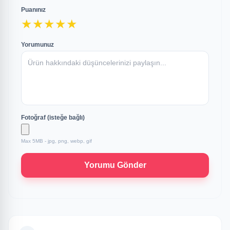
Puanınız
★
★
★
★
★
Yorumunuz
Fotoğraf (isteğe bağlı)
Max 5MB - jpg, png, webp, gif
Yorumu Gönder