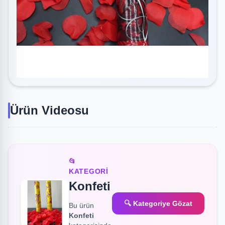
Ürün Videosu
📂
KATEGORI
Konfeti
🔍 Kategoriye Gözat
Bu ürün
Konfeti