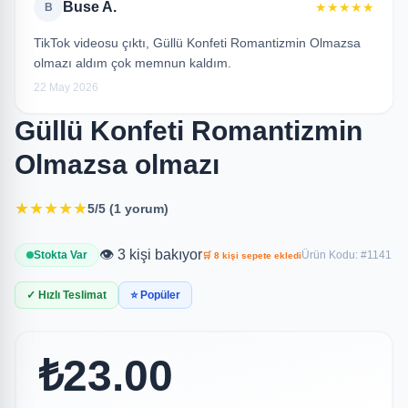
Buse A.
★★★★★
B
TikTok videosu çıktı, Güllü Konfeti Romantizmin Olmazsa
olmazı aldım çok memnun kaldım.
22 May 2026
Güllü Konfeti Romantizmin
Olmazsa olmazı
★
★
★
★
★
5/5 (1 yorum)
👁️ 3 kişi bakıyor
Stokta Var
Ürün Kodu: #1141
🛒 8 kişi sepete ekledi
✓ Hızlı Teslimat
⭐ Popüler
₺23.00