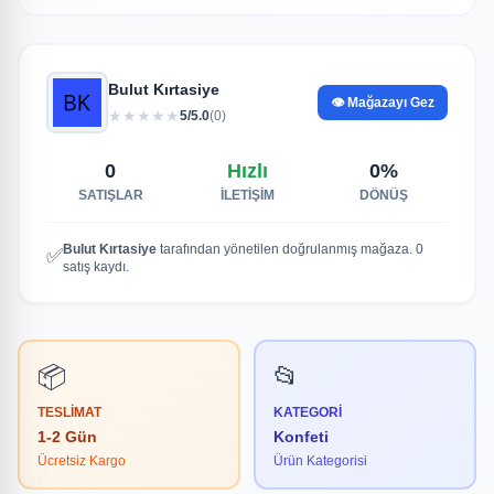
Bulut Kırtasiye
👁️ Mağazayı Gez
★
★
★
★
★
5/5.0
(0)
0
Hızlı
0%
SATIŞLAR
İLETİŞİM
DÖNÜŞ
Bulut Kırtasiye
tarafından yönetilen doğrulanmış mağaza. 0
✅
satış kaydı.
📦
📂
TESLIMAT
KATEGORI
1-2 Gün
Konfeti
Ücretsiz Kargo
Ürün Kategorisi