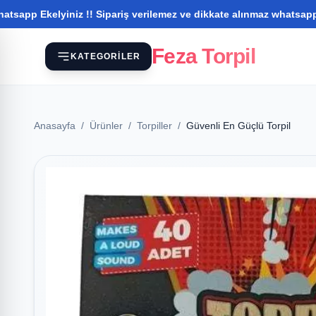
iniz !! Sipariş verilemez ve dikkate alınmaz whatsapptan iletişim
Feza Torpil
KATEGORILER
Anasayfa
/
Ürünler
/
Torpiller
/
Güvenli En Güçlü Torpil