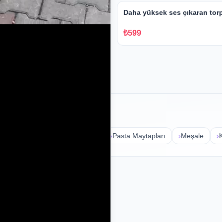
il Kampanya
Daha yüksek ses çıkaran torp
₺599
✓ Stokta
›
Volkanlar
›
Havai Fişekler
›
Pasta Maytapları
›
Meşale
›