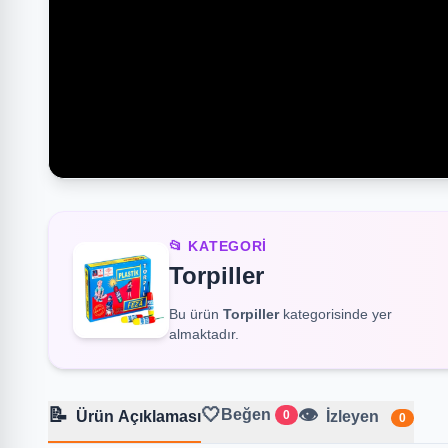
📂 KATEGORI
Torpiller
Bu ürün
Torpiller
kategorisinde yer
almaktadır.
📝
🤍
👁️
Beğen
Ürün Açıklaması
0
İzleyen
0