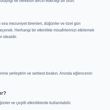
laylığı ile herkesin tercih edeceği bir ürün.
anı sıra mezuniyet törenleri, düğünler ve özel gün
çenek. Herhangi bir etkinlikte misafirlerinizi etkilemek
 idealdir.
zerine yerleştirin ve serbest bırakın. Anında eğlencenin
ır?
ünler ve çeşitli etkinliklerde kullanılabilir.