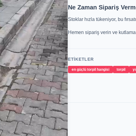
Ne Zaman Sipariş Verm
Stoklar hızla tükeniyor, bu fırsat
Hemen sipariş verin ve kutlaman
ETIKETLER
en güçlü torpil hangisi
torpil
yı