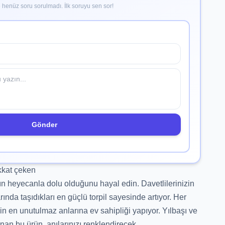
henüz soru sorulmadı. İlk soruyu sen sor!
Gönder
kkat çeken
nın heyecanla dolu olduğunu hayal edin. Davetlilerinizin
ında taşıdıkları en güçlü torpil sayesinde artıyor. Her
 en unutulmaz anlarına ev sahipliği yapıyor. Yılbaşı ve
anan bu ürün, anılarınızı renklendirecek.