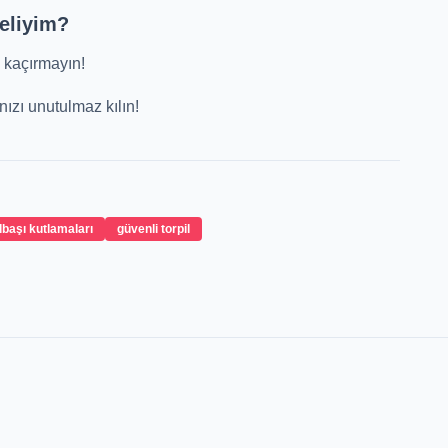
eliyim?
ı kaçırmayın!
ızı unutulmaz kılın!
lbaşı kutlamaları
güvenli torpil