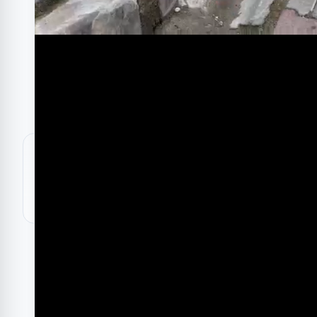
Feza Torpil
Feza Torp
₺599
₺500
✓ Stokta
🔎 İlgili Aramalar
›
Oyuncak
›
Organizasyon Konseptleri
›
Renkli Sisler