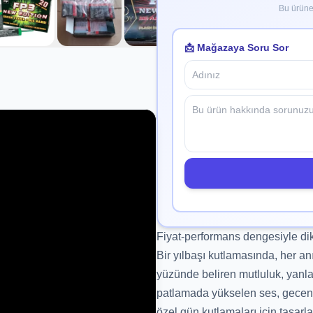
Bu ürüne 
📩 Mağazaya Soru Sor
Fiyat-performans dengesiyle di
Bir yılbaşı kutlamasında, her a
yüzünde beliren mutluluk, yanlar
patlamada yükselen ses, gecenin
özel gün kutlamaları için tasarl