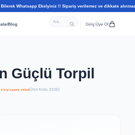
sapp Ekelyiniz !! Sipariş verilemez ve dikkate alınmaz whatsappta
|
alar
Blog
Giriş
Üye Ol
n Güçlü Torpil
Ürün Kodu: #1081
 4 kişi sepete ekledi