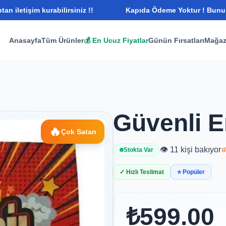
 kurabilirsiniz !!
Kapıda Ödeme Yoktur ! Bunu Bilerek What
Anasayfa
Tüm Ürünler
💰 En Ucuz Fiyatlar
Günün Fırsatları
Mağaz
Güvenli E
🔥
Çok Satan
👁️ 11 kişi bakıyor
Stokta Var
🛒
✓ Hızlı Teslimat
⭐ Popüler
₺599.00