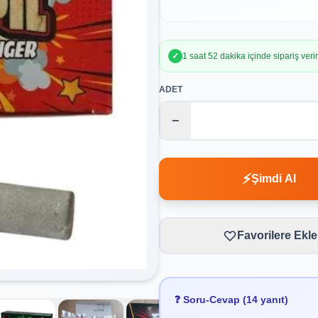
✓
1 saat 52 dakika içinde sipariş ver
ADET
−
⚡
Şimdi Al
Favorilere Ekle
❓ Soru-Cevap (14 yanıt)