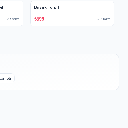
il
Büyük Torpil
₺599
✓ Stokta
✓ Stokta
Konfeti