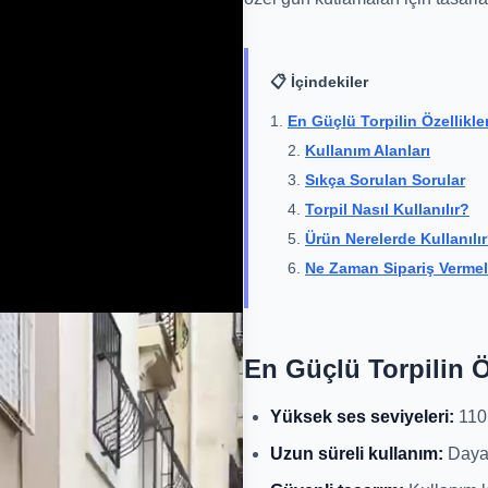
📋 İçindekiler
En Güçlü Torpilin Özellikler
Kullanım Alanları
Sıkça Sorulan Sorular
Torpil Nasıl Kullanılır?
Ürün Nerelerde Kullanılı
Ne Zaman Sipariş Verme
En Güçlü Torpilin Öz
Yüksek ses seviyeleri:
110 
Uzun süreli kullanım:
Dayan