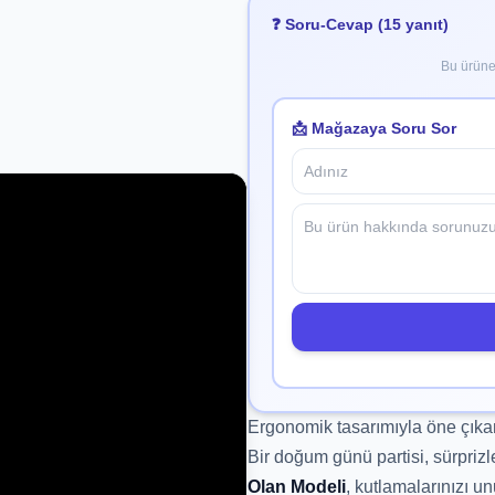
❓ Soru-Cevap (15 yanıt)
Bu ürüne 
📩 Mağazaya Soru Sor
Ergonomik tasarımıyla öne çıka
Bir doğum günü partisi, sürprizl
Olan Modeli
, kutlamalarınızı u