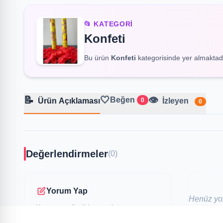
📂 KATEGORI
Konfeti
Bu ürün
Konfeti
kategorisinde yer almaktadı
📝
🤍
👁️
Beğen
Ürün Açıklaması
0
İzleyen
0
Değerlendirmeler
(0)
Yorum Yap
Henüz yor
Yorumunuz yönetici onayından sonra
yayınlanır. Üye olmanıza gerek yoktur.