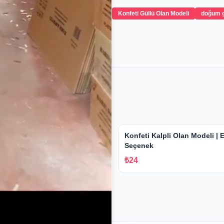
Konfeti Güllü Olan Modeli
doğum 
nü Kutlama Konseptleri ve
Konfeti Kalpli Olan Modeli |
irleri
Seçenek
₺24
✓ Stokta