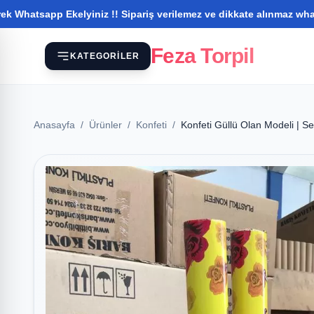
elyiniz !! Sipariş verilemez ve dikkate alınmaz whatsapptan iletiş
Feza Torpil
KATEGORILER
Anasayfa
/
Ürünler
/
Konfeti
/
Konfeti Güllü Olan Modeli | S