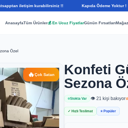
im kurabilirsiniz !!
Kapıda Ödeme Yoktur ! Bunu Bilerek W
Anasayfa
Tüm Ürünler
💰 En Ucuz Fiyatlar
Günün Fırsatları
Mağaz
ezona Özel
Konfeti G
🔥
Çok Satan
Sezona Ö
👁️ 21 kişi bakıyor
Stokta Var

✓ Hızlı Teslimat
⭐ Popüler