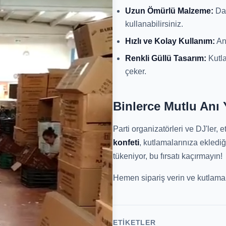
Uzun Ömürlü Malzeme:
Day
kullanabilirsiniz.
Hızlı ve Kolay Kullanım:
Anl
Renkli Güllü Tasarım:
Kutla
çeker.
Binlerce Mutlu Anı 
Parti organizatörleri ve DJ'ler, 
konfeti
, kutlamalarınıza eklediğ
tükeniyor, bu fırsatı kaçırmayın!
Hemen sipariş verin ve kutlaman
ETIKETLER