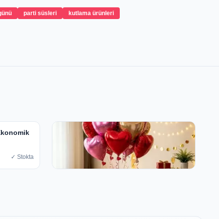
günü
parti süsleri
kutlama ürünleri
 Ekonomik
✓ Stokta
Sevgililer günü konsepti nasıl yapılır
₺22
✓ Stokta