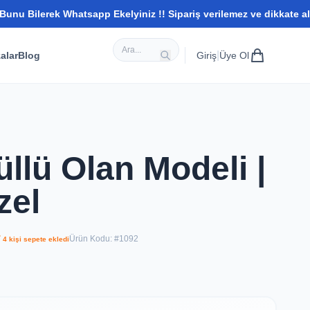
hatsapp Ekelyiniz !! Sipariş verilemez ve dikkate alınmaz whatsap
|
alar
Blog
Giriş
Üye Ol
üllü Olan Modeli |
zel
Ürün Kodu: #1092
 4 kişi sepete ekledi