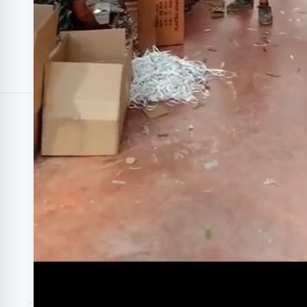
Bu Kategorideki Diğer Ürünler
Cinsiyet Partisi Nasıl Olur? En
Doğum Gü
Eğlenceli Organizasyon Rehberi
Konfeti Fik
₺22
₺2,499
✓ Stokta