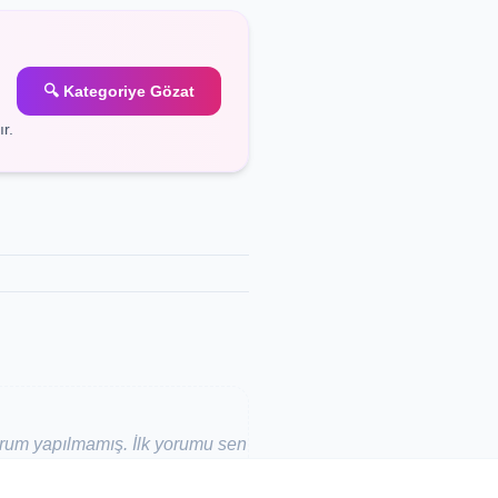
🔍 Kategoriye Gözat
r.
um yapılmamış. İlk yorumu sen
yap!