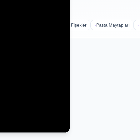
›
Torpiller
›
Volkanlar
›
Havai Fişekler
›
Pasta Maytapları
›