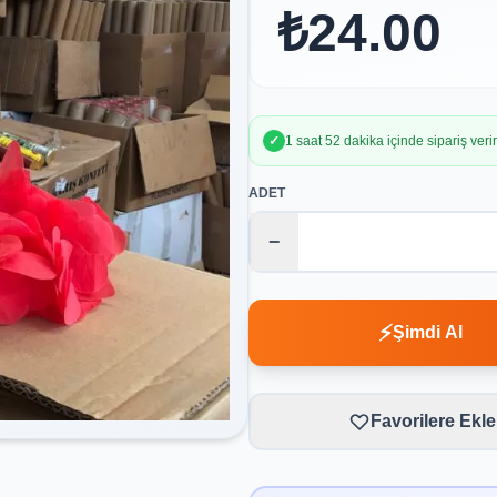
₺24.00
✓
1 saat 52 dakika içinde sipariş ver
ADET
−
⚡
Şimdi Al
Favorilere Ekle