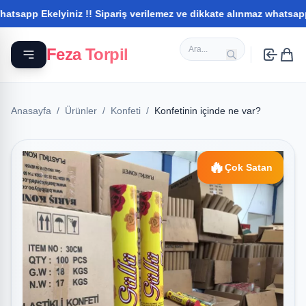
 Ekelyiniz !! Sipariş verilemez ve dikkate alınmaz whatsapptan ile
Feza Torpil
Anasayfa
/
Ürünler
/
Konfeti
/
Konfetinin içinde ne var?
🔥
Çok Satan