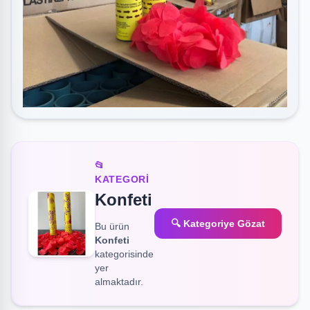
📂
KATEGORI
Konfeti
🔍 Kategoriye Gözat
Bu ürün
Konfeti
kategorisinde
yer
almaktadır.