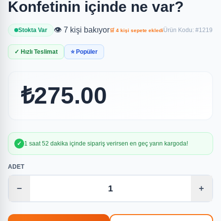
Konfetinin içinde ne var?
👁️ 7 kişi bakıyor
Stokta Var
Ürün Kodu: #1219
🛒 4 kişi sepete ekledi
✓ Hızlı Teslimat
⭐ Popüler
₺275.00
✓
1 saat 52 dakika içinde sipariş verirsen en geç yarın kargoda!
ADET
−
+