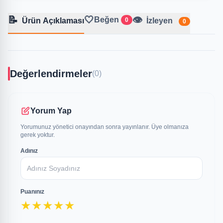
📝
🤍
👁️
Beğen
Ürün Açıklaması
0
İzleyen
0
Değerlendirmeler
(0)
Yorum Yap
Yorumunuz yönetici onayından sonra yayınlanır. Üye olmanıza
gerek yoktur.
Adınız
Puanınız
★
★
★
★
★