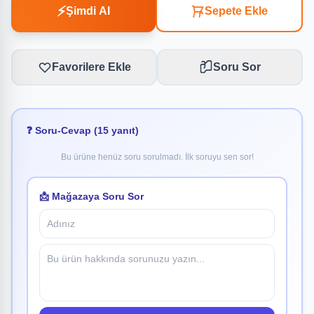
⚡
Şimdi Al
Sepete Ekle
Favorilere Ekle
Soru Sor
❓ Soru-Cevap (15 yanıt)
Bu ürüne henüz soru sorulmadı. İlk soruyu sen sor!
📩 Mağazaya Soru Sor