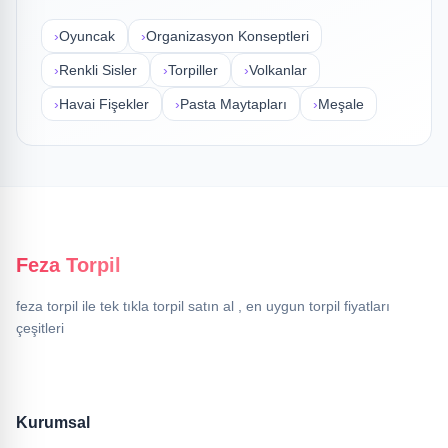
›
Oyuncak
›
Organizasyon Konseptleri
›
Renkli Sisler
›
Torpiller
›
Volkanlar
›
Havai Fişekler
›
Pasta Maytapları
›
Meşale
Feza Torpil
feza torpil ile tek tıkla torpil satın al , en uygun torpil fiyatları
çeşitleri
Kurumsal