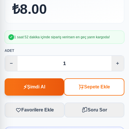
₺8.00
✓
1 saat 52 dakika içinde sipariş verirsen en geç yarın kargoda!
ADET
−
+
⚡
Şimdi Al
Sepete Ekle
Favorilere Ekle
Soru Sor