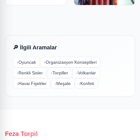
Pasta Volkanı Kokusuz
₺9
✓ Stokta
🔎 İlgili Aramalar
›
Oyuncak
›
Organizasyon Konseptleri
›
Renkli Sisler
›
Torpiller
›
Volkanlar
›
Havai Fişekler
›
Meşale
›
Konfeti
Feza Torpil