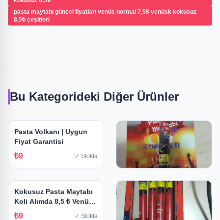
kokusuz 8,5₺
pasta maytabı güncel fiyatları venüs normal 7,5₺ venüsk kokusuz
8,5₺ çeşitleri
Bu Kategorideki Diğer Ürünler
Pasta Volkanı | Uygun
Fiyat Garantisi
₺9
✓ Stokta
Pasta Maytabı Fiyatları
Kokusuz Pasta Maytabı
₺9
✓ Stokta
Koli Alımda 8,5 ₺ Venüs
Marka
₺9
✓ Stokta