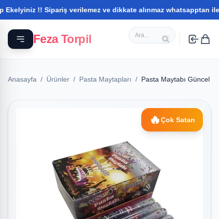
!! Sipariş verilemez ve dikkate alınmaz whatsapptan iletişim kura
Feza Torpil
Anasayfa
/
Ürünler
/
Pasta Maytapları
/
Pasta Maytabı Güncel Fi
🔥
Çok Satan