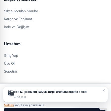
Sıkça Sorulan Sorular
Kargo ve Teslimat
İade ve Değişim
Hesabım
Giriş Yap
Üye Ol
Sepetim
Çerez Politikası ve Veri Gizliliği
✕
🛍️
Ece N.
(Trabzon)
Büyük Torpil
ürününü sepete ekledi
Size daha iyi bir deneyim sunmak için çerezleri (cookies) kullanıyoruz.
© 2026 Feza Torpil. Tüm hakları saklıdır.
⏱ Az önce
Sitemizi kullanmaya devam ederek
Çerez Politikamızı
ve
KVKK Aydınlatma
Metnini
kabul etmiş olursunuz.