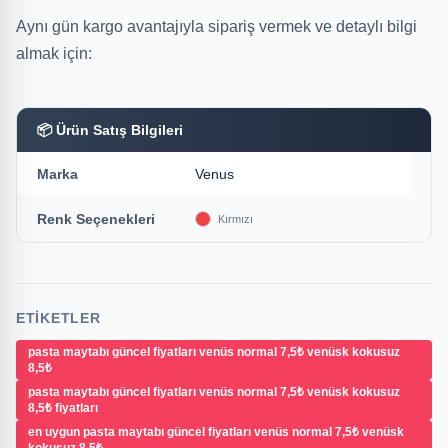
Aynı gün kargo avantajıyla sipariş vermek ve detaylı bilgi
almak için:
📦 Ürün Satış Bilgileri
Marka
Venus
Renk Seçenekleri
Kırmızı
ETIKETLER
pasta maytabı güncel fiyatları venüs normal 7,5₺ venüsk kokusuz
8,5₺
pasta maytabı güncel fiyatları venüs normal 7,5₺ venüsk kokusuz
8,5₺ fiyatları
en uygun pasta maytabı güncel fiyatları venüs normal 7,5₺ venüsk