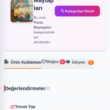
Maytap
ları
🔍 Kategoriye Gözat
Bu ürün
Pasta
Maytapları
kategorisinde
yer
almaktadır.
📝
🤍
👁️
Beğen
Ürün Açıklaması
0
İzleyen
0
Değerlendirmeler
(0)
Yorum Yap