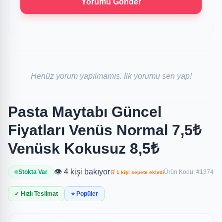
Yorumu Gönder
Henüz yorum yapılmamış. İlk yorumu sen yap!
Pasta Maytabı Güncel
Fiyatları Venüs Normal 7,5₺
Venüsk Kokusuz 8,5₺
👁️ 4 kişi bakıyor
Stokta Var
Ürün Kodu: #1374
🛒 1 kişi sepete ekledi
✓ Hızlı Teslimat
⭐ Popüler