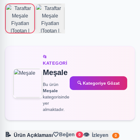
📂
KATEGORI
Meşale
🔍 Kategoriye Gözat
Bu ürün
Meşale
kategorisinde
yer
almaktadır.
📝
🤍
👁️
Beğen
Ürün Açıklaması
0
İzleyen
0