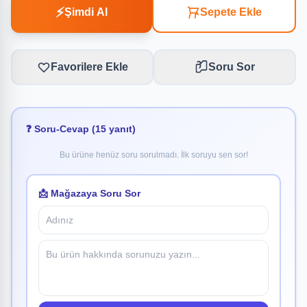
⚡
Şimdi Al
Sepete Ekle
Favorilere Ekle
Soru Sor
❓ Soru-Cevap (15 yanıt)
Bu ürüne henüz soru sorulmadı. İlk soruyu sen sor!
📩 Mağazaya Soru Sor