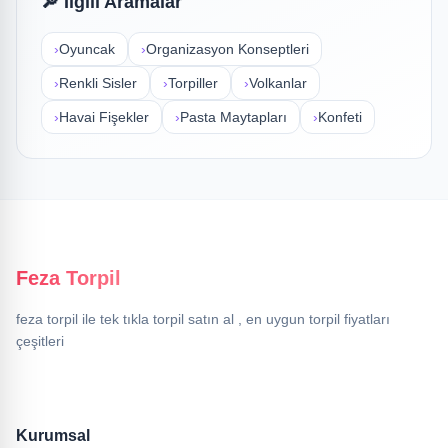
🔎 İlgili Aramalar
›
Oyuncak
›
Organizasyon Konseptleri
›
Renkli Sisler
›
Torpiller
›
Volkanlar
›
Havai Fişekler
›
Pasta Maytapları
›
Konfeti
Feza Torpil
feza torpil ile tek tıkla torpil satın al , en uygun torpil fiyatları
çeşitleri
Kurumsal