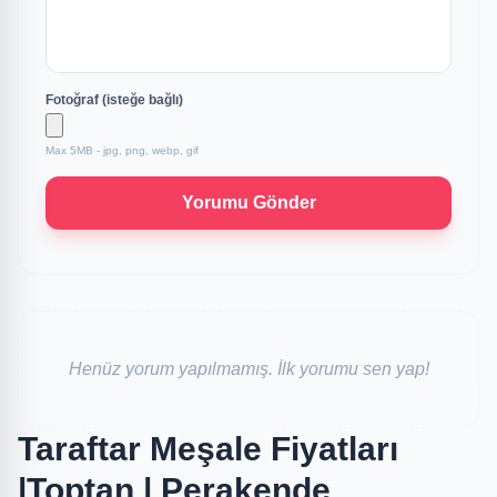
Fotoğraf (isteğe bağlı)
Max 5MB - jpg, png, webp, gif
Yorumu Gönder
Henüz yorum yapılmamış. İlk yorumu sen yap!
Taraftar Meşale Fiyatları
|Toptan | Perakende