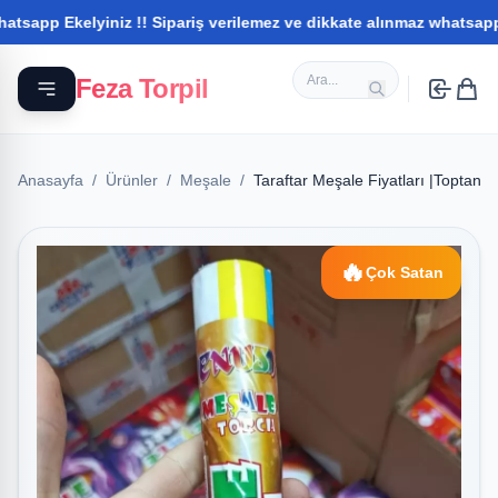
kelyiniz !! Sipariş verilemez ve dikkate alınmaz whatsapptan ilet
Feza Torpil
Anasayfa
/
Ürünler
/
Meşale
/
Taraftar Meşale Fiyatları |Toptan 
🔥
Çok Satan