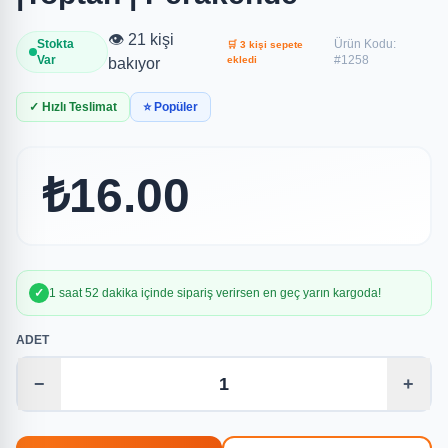
👁️ 21 kişi
Stokta
Ürün Kodu:
🛒 3 kişi sepete
Var
#1258
ekledi
bakıyor
✓ Hızlı Teslimat
⭐ Popüler
₺16.00
✓
1 saat 52 dakika içinde sipariş verirsen en geç yarın kargoda!
ADET
−
+