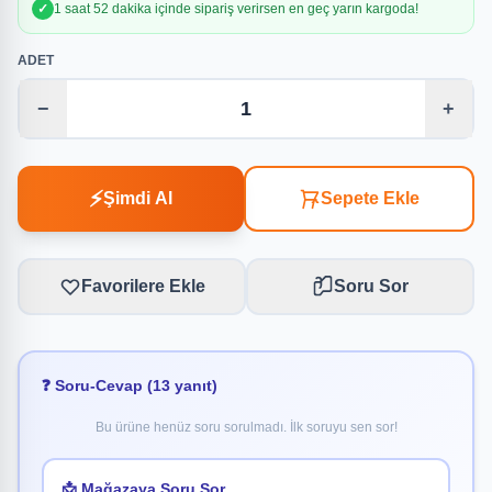
✓
1 saat 52 dakika içinde sipariş verirsen en geç yarın kargoda!
ADET
−
+
⚡
Şimdi Al
Sepete Ekle
Favorilere Ekle
Soru Sor
❓ Soru-Cevap (13 yanıt)
Bu ürüne henüz soru sorulmadı. İlk soruyu sen sor!
📩 Mağazaya Soru Sor