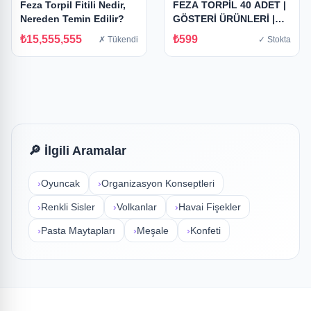
Feza Torpil Fitili Nedir,
FEZA TORPİL 40 ADET |
Nereden Temin Edilir?
GÖSTERİ ÜRÜNLERİ |
VENÜS MARKA
₺15,555,555
₺599
✗ Tükendi
✓ Stokta
🔎 İlgili Aramalar
›
Oyuncak
›
Organizasyon Konseptleri
›
Renkli Sisler
›
Volkanlar
›
Havai Fişekler
›
Pasta Maytapları
›
Meşale
›
Konfeti