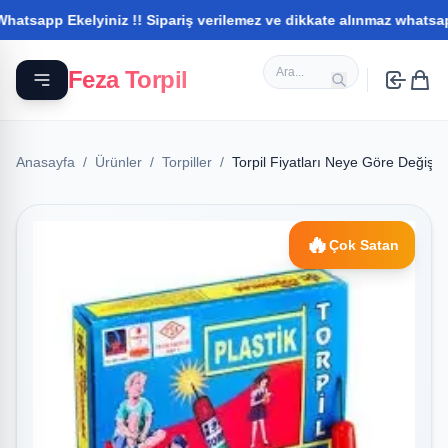
pp Ekelyiniz !! Sipariş verilemez ve dikkate alınmaz whatsapptan i
Feza Torpil
Anasayfa
/
Ürünler
/
Torpiller
/
Torpil Fiyatları Neye Göre Değişi
🔥
Çok Satan