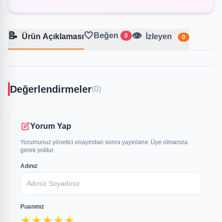
📝
🤍
👁️
Beğen
Ürün Açıklaması
0
İzleyen
0
Değerlendirmeler
(0)
Yorum Yap
Yorumunuz yönetici onayından sonra yayınlanır. Üye olmanıza
gerek yoktur.
Adınız
Puanınız
★
★
★
★
★