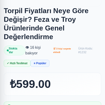
Torpil Fiyatları Neye Göre
Değişir? Feza ve Troy
Ürünlerinde Genel
Değerlendirme
👁️ 16 kişi
Stokta
Ürün Kodu:
🛒 3 kişi sepete
Var
#1232
ekledi
bakıyor
✓ Hızlı Teslimat
⭐ Popüler
₺599.00