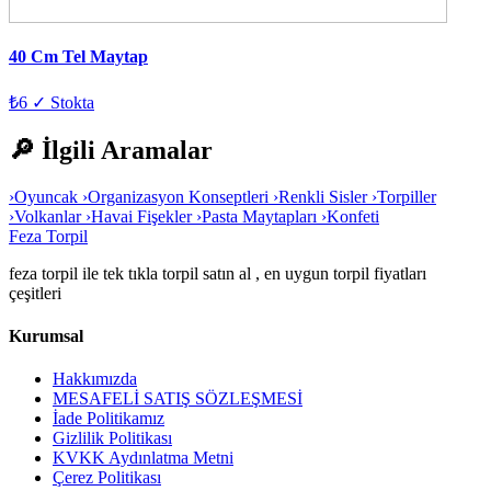
40 Cm Tel Maytap
₺6
✓ Stokta
🔎 İlgili Aramalar
›
Oyuncak
›
Organizasyon Konseptleri
›
Renkli Sisler
›
Torpiller
›
Volkanlar
›
Havai Fişekler
›
Pasta Maytapları
›
Konfeti
Feza Torpil
feza torpil ile tek tıkla torpil satın al , en uygun torpil fiyatları
çeşitleri
Kurumsal
Hakkımızda
MESAFELİ SATIŞ SÖZLEŞMESİ
İade Politikamız
Gizlilik Politikası
KVKK Aydınlatma Metni
Çerez Politikası