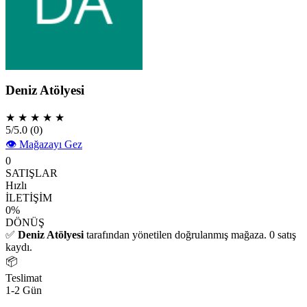
Deniz Atölyesi
★
★
★
★
★
5/5.0
(0)
👁️ Mağazayı Gez
0
SATIŞLAR
Hızlı
İLETİŞİM
0%
DÖNÜŞ
✅
Deniz Atölyesi
tarafından yönetilen doğrulanmış mağaza. 0 satış
kaydı.
📦
Teslimat
1-2 Gün