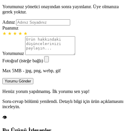
Yorumunuz yönetici onayından sonra yayınlanır. Üye olmanıza
gerek yoktur.
Adınız
Puanınız
★
★
★
★
★
Yorumunuz
Fotoğraf (isteğe bağlı)
Max 5MB - jpg, png, webp, gif
Yorumu Gönder
Henüz yorum yapılmamış. İlk yorumu sen yap!
Soru-cevap bölümü yenilendi. Detaylı bilgi için ürün açıklamasını
inceleyin.
👁️
Bu Ürünü İzleyenler