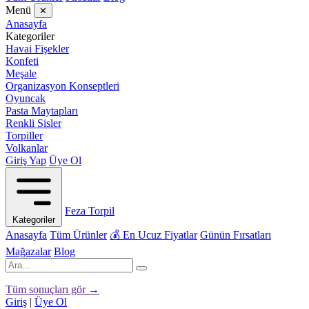
Menü
✕
Anasayfa
Kategoriler
Havai Fişekler
Konfeti
Meşale
Organizasyon Konseptleri
Oyuncak
Pasta Maytapları
Renkli Sisler
Torpiller
Volkanlar
Giriş Yap
Üye Ol
Feza Torpil
Kategoriler
Anasayfa
Tüm Ürünler
💰 En Ucuz Fiyatlar
Günün Fırsatları
Mağazalar
Blog
Tüm sonuçları gör →
Giriş
|
Üye Ol