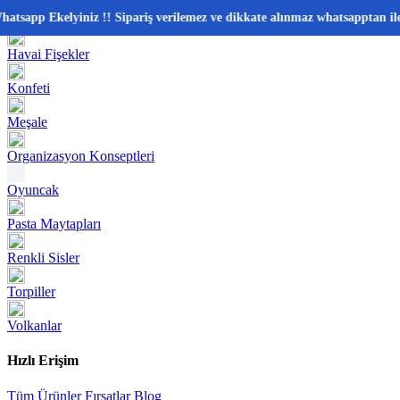
📂 Kategoriler
Ekelyiniz !! Sipariş verilemez ve dikkate alınmaz whatsapptan iletişim k
Havai Fişekler
Konfeti
Meşale
Organizasyon Konseptleri
Oyuncak
Pasta Maytapları
Renkli Sisler
Torpiller
Volkanlar
Hızlı Erişim
Tüm Ürünler
Fırsatlar
Blog