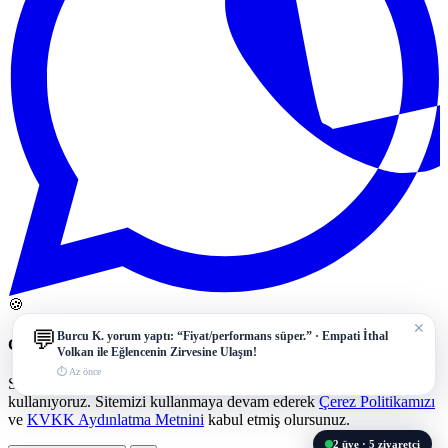
🍪
✕
💬
Burcu K.
yorum yaptı: “Fiyat/performans süper.” ·
Empati İthal
Çerez Politikası ve Veri Gizliliği
Volkan ile Eğlencenin Zirvesine Ulaşın!
⏱ Az önce
Size daha iyi bir deneyim sunmak için çerezleri (cookies)
kullanıyoruz. Sitemizi kullanmaya devam ederek
Çerez Politikamızı
ve
KVKK Aydınlatma Metnini
kabul etmiş olursunuz.
2
üye ·
5
ziyaretçi