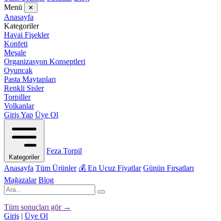
Menü
✕
Anasayfa
Kategoriler
Havai Fişekler
Konfeti
Meşale
Organizasyon Konseptleri
Oyuncak
Pasta Maytapları
Renkli Sisler
Torpiller
Volkanlar
Giriş Yap
Üye Ol
Feza Torpil
Kategoriler
Anasayfa
Tüm Ürünler
💰 En Ucuz Fiyatlar
Günün Fırsatları
Mağazalar
Blog
Tüm sonuçları gör →
Giriş
|
Üye Ol