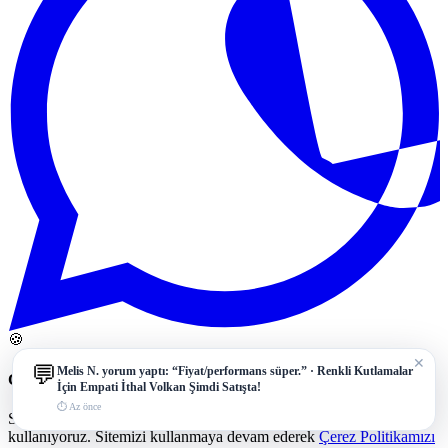
🍪
✕
💬
Melis N.
yorum yaptı: “Fiyat/performans süper.” ·
Renkli Kutlamalar
Çerez Politikası ve Veri Gizliliği
İçin Empati İthal Volkan Şimdi Satışta!
⏱ Az önce
Size daha iyi bir deneyim sunmak için çerezleri (cookies)
kullanıyoruz. Sitemizi kullanmaya devam ederek
Çerez Politikamızı