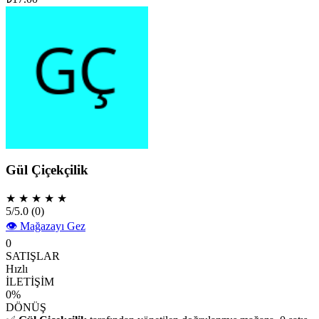
Gül Çiçekçilik
★
★
★
★
★
5/5.0
(0)
👁️ Mağazayı Gez
0
SATIŞLAR
Hızlı
İLETİŞİM
0%
DÖNÜŞ