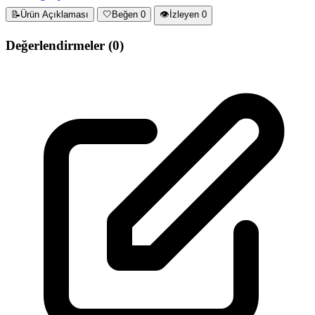
📝
Ürün Açıklaması
🤍
Beğen
0
👁️
İzleyen
0
Değerlendirmeler
(0)