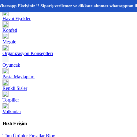
📂 Kategoriler
kelyiniz !! Sipariş verilemez ve dikkate alınmaz whatsapptan iletişim k
Havai Fişekler
Konfeti
Meşale
Organizasyon Konseptleri
Oyuncak
Pasta Maytapları
Renkli Sisler
Torpiller
Volkanlar
Hızlı Erişim
Tüm Ürünler
Fırsatlar
Blog