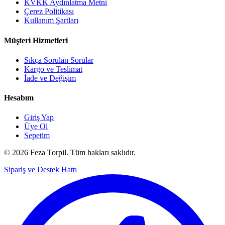
KVKK Aydınlatma Metni
Çerez Politikası
Kullanım Şartları
Müşteri Hizmetleri
Sıkça Sorulan Sorular
Kargo ve Teslimat
İade ve Değişim
Hesabım
Giriş Yap
Üye Ol
Sepetim
© 2026 Feza Torpil. Tüm hakları saklıdır.
Sipariş ve Destek Hattı