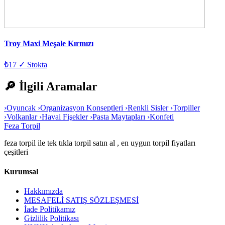
Troy Maxi Meşale Kırmızı
₺17
✓ Stokta
🔎 İlgili Aramalar
›
Oyuncak
›
Organizasyon Konseptleri
›
Renkli Sisler
›
Torpiller
›
Volkanlar
›
Havai Fişekler
›
Pasta Maytapları
›
Konfeti
Feza Torpil
feza torpil ile tek tıkla torpil satın al , en uygun torpil fiyatları
çeşitleri
Kurumsal
Hakkımızda
MESAFELİ SATIŞ SÖZLEŞMESİ
İade Politikamız
Gizlilik Politikası