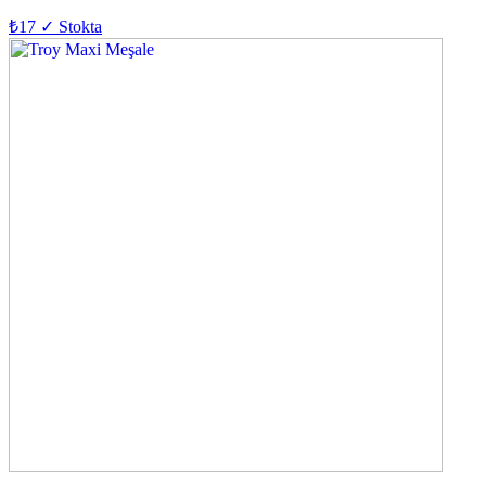
₺17
✓ Stokta