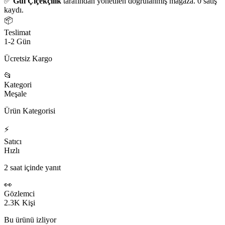
✅
Gül Çiçekçilik
tarafından yönetilen doğrulanmış mağaza. 0 satış
kaydı.
📦
Teslimat
1-2 Gün
Ücretsiz Kargo
📂
Kategori
Meşale
Ürün Kategorisi
⚡
Satıcı
Hızlı
2 saat içinde yanıt
👀
Gözlemci
2.3K Kişi
Bu ürünü izliyor