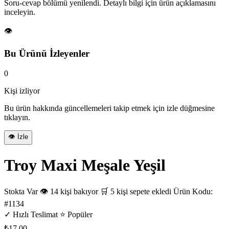
Soru-cevap bölümü yenilendi. Detaylı bilgi için ürün açıklamasını
inceleyin.
👁️
Bu Ürünü İzleyenler
0
Kişi izliyor
Bu ürün hakkında güncellemeleri takip etmek için izle düğmesine
tıklayın.
👁️ İzle
Troy Maxi Meşale Yeşil
Stokta Var
👁️ 14 kişi bakıyor
🛒 5 kişi sepete ekledi
Ürün Kodu:
#1134
✓ Hızlı Teslimat
⭐ Popüler
₺17.00