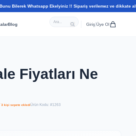
rek Whatsapp Ekelyiniz !! Sipariş verilemez ve dikkate alınmaz wh
|
alar
Blog
Giriş
Üye Ol
le Fiyatları Ne
Ürün Kodu: #1263
 3 kişi sepete ekledi