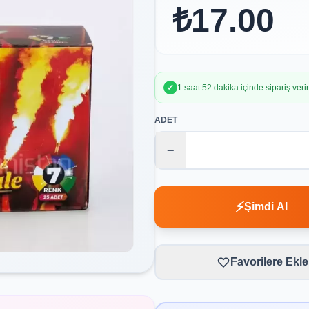
₺17.00
✓
1 saat 52 dakika içinde sipariş ver
ADET
−
⚡
Şimdi Al
Favorilere Ekle