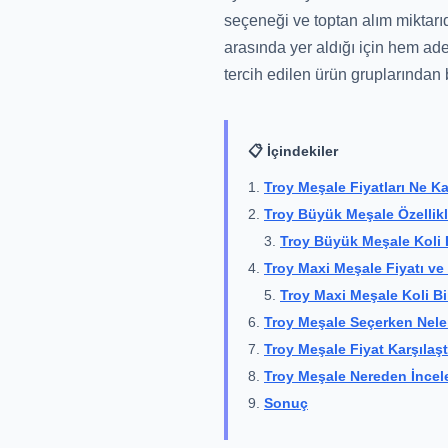
seçeneği ve toptan alım miktarı
arasında yer aldığı için hem adet
tercih edilen ürün gruplarından b
📋 İçindekiler
Troy Meşale Fiyatları Ne K
Troy Büyük Meşale Özellikl
Troy Büyük Meşale Koli B
Troy Maxi Meşale Fiyatı ve 
Troy Maxi Meşale Koli Bi
Troy Meşale Seçerken Neler
Troy Meşale Fiyat Karşılaş
Troy Meşale Nereden İncel
Sonuç