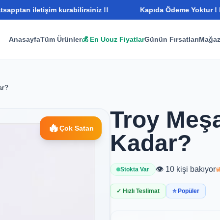
letişim kurabilirsiniz !!
Kapıda Ödeme Yoktur ! Bunu Bile
Anasayfa
Tüm Ürünler
💰 En Ucuz Fiyatlar
Günün Fırsatları
Mağaz
ar?
Troy Meşa
🔥
Çok Satan
Kadar?
👁️ 10 kişi bakıyor
Stokta Var

✓ Hızlı Teslimat
⭐ Popüler