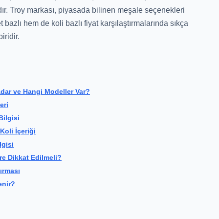
dır. Troy markası, piyasada bilinen meşale seçenekleri
 bazlı hem de koli bazlı fiyat karşılaştırmalarında sıkça
iridir.
adar ve Hangi Modeller Var?
eri
ilgisi
Koli İçeriği
lgisi
e Dikkat Edilmeli?
tırması
enir?