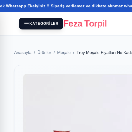
pp Ekelyiniz !! Sipariş verilemez ve dikkate alınmaz whatsapptan i
Feza Torpil
KATEGORILER
Anasayfa
/
Ürünler
/
Meşale
/
Troy Meşale Fiyatları Ne Kad