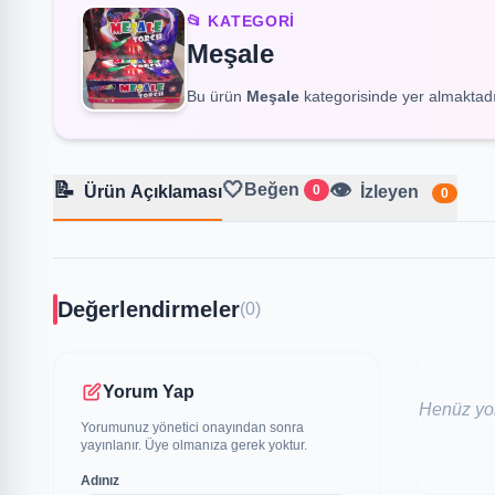
📂 KATEGORI
Meşale
Bu ürün
Meşale
kategorisinde yer almaktadı
📝
🤍
👁️
Beğen
Ürün Açıklaması
0
İzleyen
0
Değerlendirmeler
(0)
Yorum Yap
Henüz yor
Yorumunuz yönetici onayından sonra
yayınlanır. Üye olmanıza gerek yoktur.
Adınız