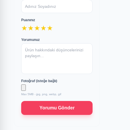
Puanınız
★
★
★
★
★
Yorumunuz
Fotoğraf (isteğe bağlı)
Max 5MB - jpg, png, webp, gif
Yorumu Gönder