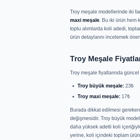
Troy meşale modellerinde iki fa
maxi meşale
. Bu iki ürün hem k
toplu alımlarda koli adedi, topl
ürün detaylarını incelemek önem
Troy Meşale Fiyatla
Troy meşale fiyatlarında güncel 
Troy büyük meşale:
23₺
Troy maxi meşale:
17₺
Burada dikkat edilmesi gereken n
değişmesidir. Troy büyük model,
daha yüksek adetli koli içeriği
yerine, koli içindeki toplam ürü