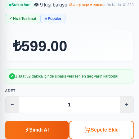
👁️ 9 kişi bakıyor
Stokta Var
Ürün Kodu: #1233
🛒 3 kişi sepete ekledi
✓ Hızlı Teslimat
⭐ Popüler
₺599.00
✓
1 saat 52 dakika içinde sipariş verirsen en geç yarın kargoda!
ADET
−
+
⚡
Şimdi Al
Sepete Ekle