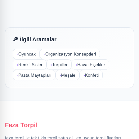
En Uzun Süre Yanan
Volkan
₺13,800
✓ Stokta
🔎 İlgili Aramalar
›
Oyuncak
›
Organizasyon Konseptleri
›
Renkli Sisler
›
Torpiller
›
Havai Fişekler
›
Pasta Maytapları
›
Meşale
›
Konfeti
Feza Torpil
feza torpil ile tek tıkla torpil satın al , en uygun torpil fiyatları