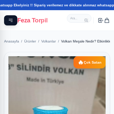
kelyiniz !! Sipariş verilemez ve dikkate alınmaz whatsapptan ilet
Feza Torpil
Anasayfa
/
Ürünler
/
Volkanlar
/
Volkan Meşale Nedir? Etkinlikler
🔥
Çok Satan