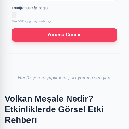
Fotoğraf (isteğe bağlı)
Max 5MB - jpg, png, webp, gif
Yorumu Gönder
Henüz yorum yapılmamış. İlk yorumu sen yap!
Volkan Meşale Nedir?
Etkinliklerde Görsel Etki
Rehberi