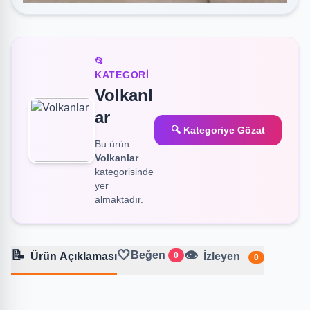
📂
KATEGORI
Volkanl
ar
🔍 Kategoriye Gözat
Bu ürün
Volkanlar
kategorisinde
yer
almaktadır.
📝
🤍
👁️
Beğen
Ürün Açıklaması
0
İzleyen
0