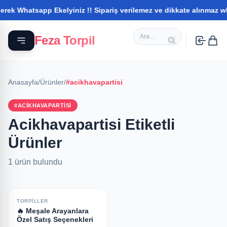
ek Whatsapp Ekelyiniz !! Sipariş verilemez ve dikkate alınmaz what
Feza Torpil
Anasayfa
/
Ürünler
/
#acikhavapartisi
#ACIKHAVAPARTISI
Acikhavapartisi Etiketli
Ürünler
1 ürün bulundu
TORPILLER
🔥 Meşale Arayanlara
Özel Satış Seçenekleri