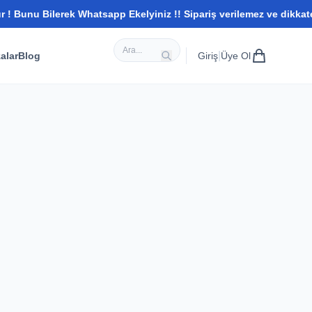
Bunu Bilerek Whatsapp Ekelyiniz !! Sipariş verilemez ve dikkate a
|
alar
Blog
Giriş
Üye Ol