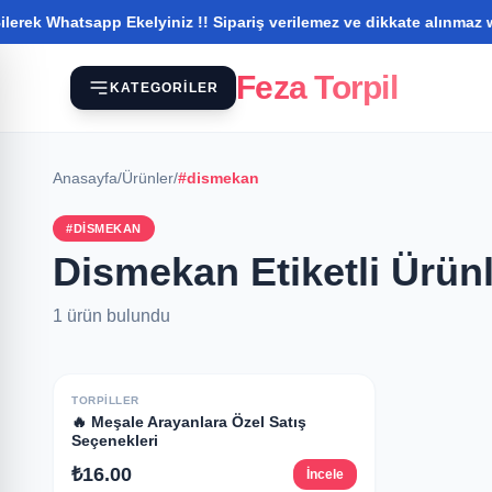
ek Whatsapp Ekelyiniz !! Sipariş verilemez ve dikkate alınmaz wha
Feza Torpil
KATEGORILER
Anasayfa
/
Ürünler
/
#dismekan
#DISMEKAN
Dismekan Etiketli Ürün
1 ürün bulundu
TORPILLER
🔥 Meşale Arayanlara Özel Satış
Seçenekleri
₺16.00
İncele