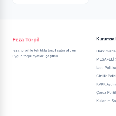
Feza Torpil
Kurumsal
feza torpil ile tek tıkla torpil satın al , en
Hakkımızda
uygun torpil fiyatları çeşitleri
MESAFELİ 
İade Politik
Gizlilik Polit
KVKK Aydın
Çerez Politi
Kullanım Şar