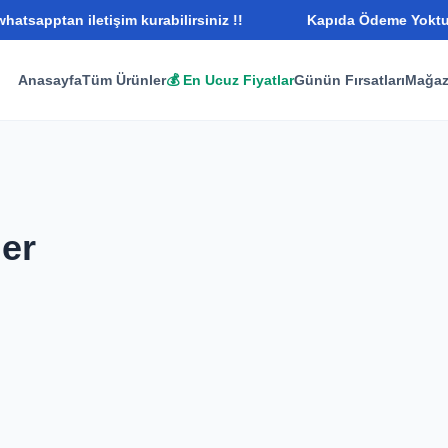
tsapptan iletişim kurabilirsiniz !!
Kapıda Ödeme Yoktur ! 
Anasayfa
Tüm Ürünler
💰 En Ucuz Fiyatlar
Günün Fırsatları
Mağaz
ler