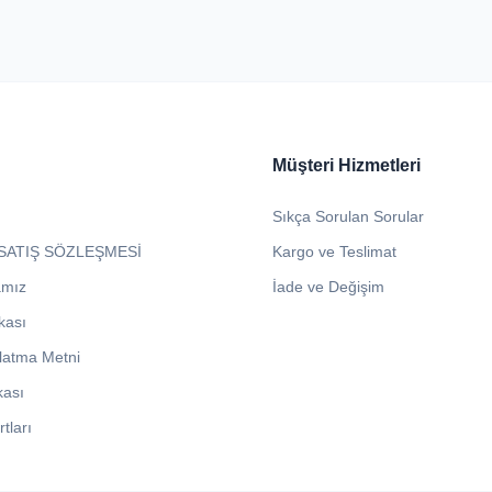
Müşteri Hizmetleri
Sıkça Sorulan Sorular
SATIŞ SÖZLEŞMESİ
Kargo ve Teslimat
amız
İade ve Değişim
ikası
latma Metni
kası
tları