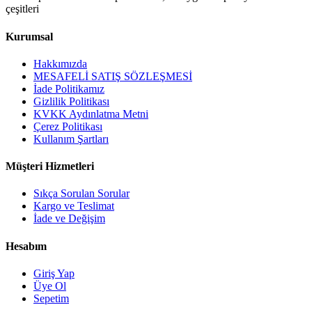
çeşitleri
Kurumsal
Hakkımızda
MESAFELİ SATIŞ SÖZLEŞMESİ
İade Politikamız
Gizlilik Politikası
KVKK Aydınlatma Metni
Çerez Politikası
Kullanım Şartları
Müşteri Hizmetleri
Sıkça Sorulan Sorular
Kargo ve Teslimat
İade ve Değişim
Hesabım
Giriş Yap
Üye Ol
Sepetim