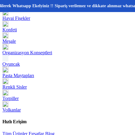
📂 Kategoriler
ek Whatsapp Ekelyiniz !! Sipariş verilemez ve dikkate alınmaz whatsappta
Havai Fişekler
Konfeti
Meşale
Organizasyon Konseptleri
Oyuncak
Pasta Maytapları
Renkli Sisler
Torpiller
Volkanlar
Hızlı Erişim
Tüm Ürünler
Fırsatlar
Blog