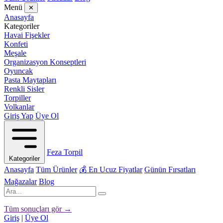
Menü
✕
Anasayfa
Kategoriler
Havai Fişekler
Konfeti
Meşale
Organizasyon Konseptleri
Oyuncak
Pasta Maytapları
Renkli Sisler
Torpiller
Volkanlar
Giriş Yap
Üye Ol
Feza Torpil
Kategoriler
Anasayfa
Tüm Ürünler
💰 En Ucuz Fiyatlar
Günün Fırsatları
Mağazalar
Blog
Tüm sonuçları gör →
Giriş
|
Üye Ol