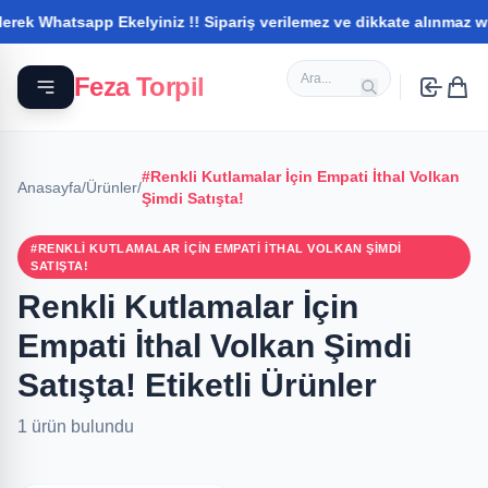
ek Whatsapp Ekelyiniz !! Sipariş verilemez ve dikkate alınmaz what
Feza Torpil
#Renkli Kutlamalar İçin Empati İthal Volkan
Anasayfa
/
Ürünler
/
Şimdi Satışta!
#RENKLI KUTLAMALAR İÇIN EMPATI İTHAL VOLKAN ŞIMDI
SATIŞTA!
Renkli Kutlamalar İçin
Empati İthal Volkan Şimdi
Satışta! Etiketli Ürünler
1 ürün bulundu