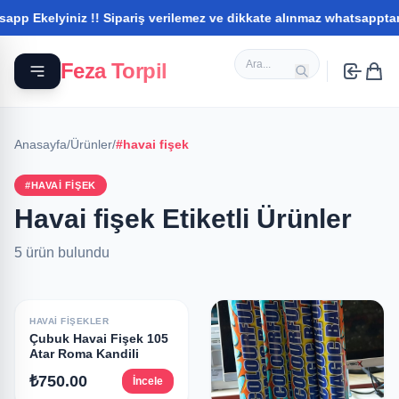
 Ekelyiniz !! Sipariş verilemez ve dikkate alınmaz whatsapptan il
Feza Torpil
Anasayfa
/
Ürünler
/
#havai fişek
#HAVAI FIŞEK
Havai fişek Etiketli Ürünler
5 ürün bulundu
HAVAI FIŞEKLER
Çubuk Havai Fişek 105
Atar Roma Kandili
₺750.00
İncele