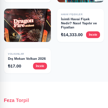
HAVAI FIŞEKLER
Elde Atılan Havai Fişek
HAVAI FIŞEKLER
İsimli Havai Fişek
₺750.00
İncele
Nedir? Nasıl Yapılır ve
Fiyatları
₺14,333.00
İncele
HAVAI FIŞEKLER
Havai Fişek Toplu
VOLKANLAR
Sipariş Avantajları
Dış Mekan Volkan 2026
₺0.00
İncele
₺17.00
İncele
Feza Torpil