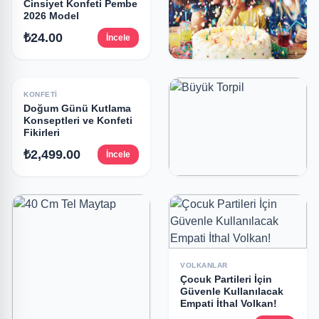
Cinsiyet Konfeti Pembe
2026 Model
₺24.00
İncele
KONFETI
En Popüler Doğum
KONFETI
Günü Kutlama
Doğum Günü Kutlama
Konseptleri
Konseptleri ve Konfeti
Fikirleri
₺2,499.00
İncele
₺2,499.00
İncele
TORPILLER
Büyük Torpil
₺599.00
İncele
VOLKANLAR
Çocuk Partileri İçin
Güvenle Kullanılacak
Empati İthal Volkan!