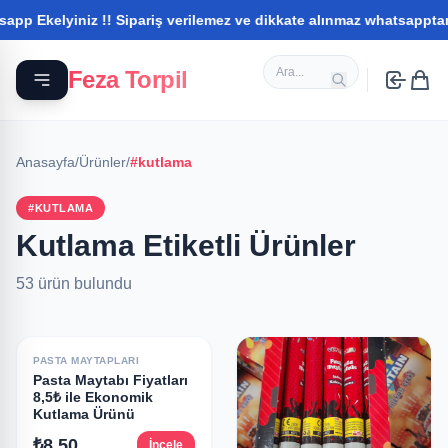
kelyiniz !! Sipariş verilemez ve dikkate alınmaz whatsapptan ileti
Feza Torpil
Anasayfa
/
Ürünler
/
#kutlama
#KUTLAMA
Kutlama Etiketli Ürünler
53 ürün bulundu
PASTA MAYTAPLARI
Pasta Maytabı Fiyatları
8,5₺ ile Ekonomik
Kutlama Ürünü
₺8.50
İncele