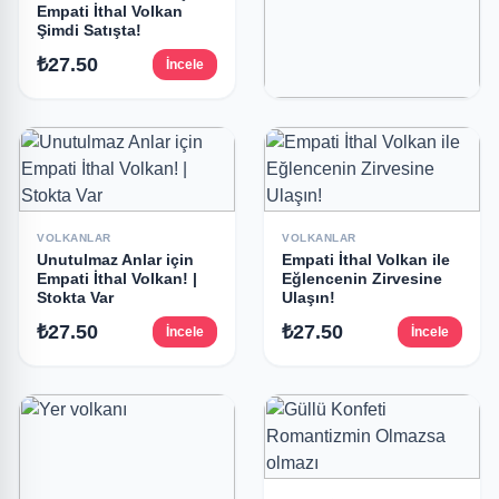
Empati İthal Volkan
Şimdi Satışta!
₺27.50
İncele
VOLKANLAR
Empati İthal Volkan
Kokusuz Dumansız
₺27.50
İncele
VOLKANLAR
VOLKANLAR
Unutulmaz Anlar için
Empati İthal Volkan ile
Empati İthal Volkan! |
Eğlencenin Zirvesine
Stokta Var
Ulaşın!
₺27.50
₺27.50
İncele
İncele