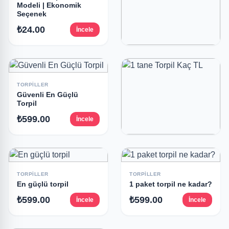
Modeli | Ekonomik
Seçenek
₺24.00
İncele
KONFETI
Konfeti Güllü Olan
Modeli | Sezona Özel
TORPILLER
₺24.00
İncele
Güvenli En Güçlü
Torpil
₺599.00
İncele
TORPILLER
1 tane Torpil Kaç TL
₺599.00
İncele
TORPILLER
TORPILLER
En güçlü torpil
1 paket torpil ne kadar?
₺599.00
₺599.00
İncele
İncele