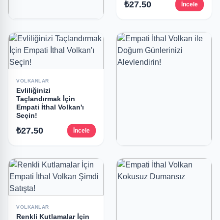
₺27.50
İncele
PASTA MAYTAPLARI
40 Cm Tel Maytap
₺6.00
İncele
VOLKANLAR
Evliliğinizi
Taçlandırmak İçin
Empati İthal Volkan'ı
Seçin!
₺27.50
İncele
VOLKANLAR
Empati İthal Volkan ile
Doğum Günlerinizi
Alevlendirin!
₺27.50
İncele
VOLKANLAR
Renkli Kutlamalar İçin