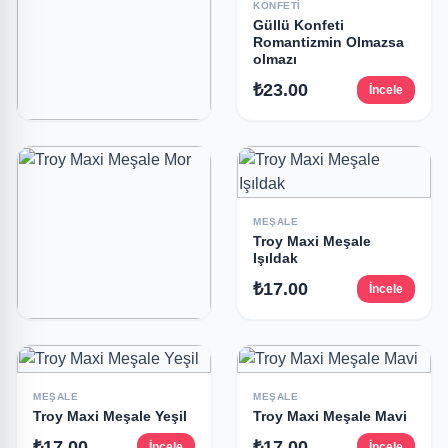
KONFETI
Güllü Konfeti
Romantizmin Olmazsa
olmazı
₺23.00
İncele
VOLKANLAR
Yer volkanı
₺17.00
İncele
MEŞALE
Troy Maxi Meşale
Işıldak
₺17.00
İncele
MEŞALE
Troy Maxi Meşale Mor
₺17.00
İncele
MEŞALE
MEŞALE
Troy Maxi Meşale Yeşil
Troy Maxi Meşale Mavi
₺17.00
₺17.00
İncele
İncele