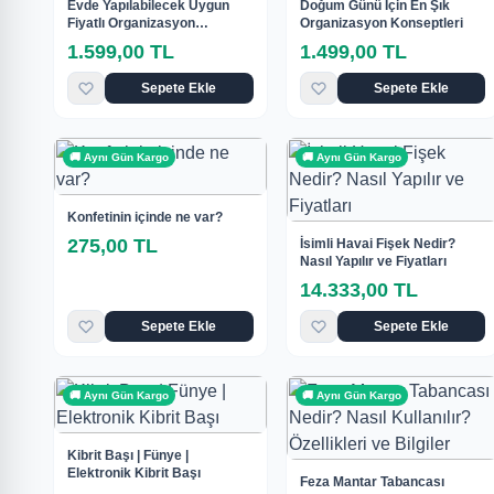
Evde Yapılabilecek Uygun
Doğum Günü İçin En Şık
Fiyatlı Organizasyon
Organizasyon Konseptleri
Konseptleri
1.599,00 TL
1.499,00 TL
Sepete Ekle
Sepete Ekle
🚚 Aynı Gün Kargo
🚚 Aynı Gün Kargo
Konfetinin içinde ne var?
275,00 TL
İsimli Havai Fişek Nedir?
Nasıl Yapılır ve Fiyatları
14.333,00 TL
Sepete Ekle
Sepete Ekle
🚚 Aynı Gün Kargo
🚚 Aynı Gün Kargo
Kibrit Başı | Fünye |
Elektronik Kibrit Başı
Feza Mantar Tabancası