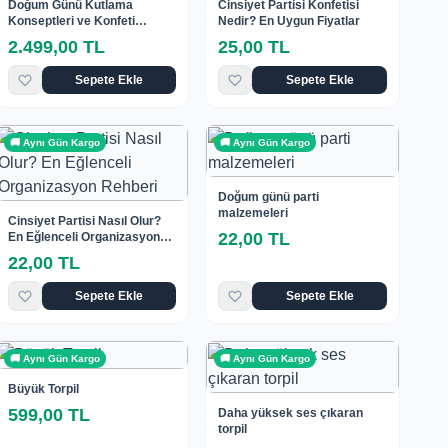
Doğum Günü Kutlama
Cinsiyet Partisi Konfetisi
Konseptleri ve Konfeti
Nedir? En Uygun Fiyatlar
Fikirleri
2.499,00 TL
25,00 TL
Sepete Ekle
Sepete Ekle
🚚 Aynı Gün Kargo
🚚 Aynı Gün Kargo
Doğum günü parti
malzemeleri
Cinsiyet Partisi Nasıl Olur?
22,00 TL
En Eğlenceli Organizasyon
Rehberi
22,00 TL
Sepete Ekle
Sepete Ekle
🚚 Aynı Gün Kargo
🚚 Aynı Gün Kargo
Büyük Torpil
599,00 TL
Daha yüksek ses çıkaran
torpil