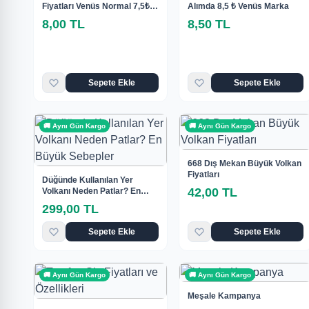
Fiyatları Venüs Normal 7,5₺
Alımda 8,5 ₺ Venüs Marka
Venüsk Kokusuz 8,5₺
8,00 TL
8,50 TL
Sepete Ekle
Sepete Ekle
🚚 Aynı Gün Kargo
🚚 Aynı Gün Kargo
668 Dış Mekan Büyük Volkan
Fiyatları
Düğünde Kullanılan Yer
42,00 TL
Volkanı Neden Patlar? En
Büyük Sebepler
299,00 TL
Sepete Ekle
Sepete Ekle
🚚 Aynı Gün Kargo
🚚 Aynı Gün Kargo
Meşale Kampanya