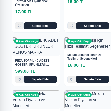
16,00 TL
Taraftar Sis Fiyatları ve
Özellikleri
17,00 TL
Sepete Ekle
Sepete Ekle
🚚 Aynı Gün Kargo
🚚 Aynı Gün Kargo
Meşale Siparişi İçin Hızlı
Teslimat Seçenekleri
FEZA TORPİL 40 ADET |
16,00 TL
GÖSTERİ ÜRÜNLERİ |
VENÜS MARKA
599,00 TL
Sepete Ekle
Sepete Ekle
🚚 Aynı Gün Kargo
🚚 Aynı Gün Kargo