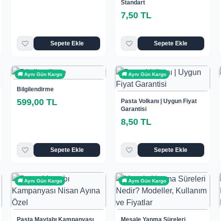
Standart
7,50 TL
Sepete Ekle
Sepete Ekle
🚚 Aynı Gün Kargo
🚚 Aynı Gün Kargo
Bilgilendirme
599,00 TL
Pasta Volkanı | Uygun Fiyat
Garantisi
8,50 TL
Sepete Ekle
Sepete Ekle
🚚 Aynı Gün Kargo
🚚 Aynı Gün Kargo
Pasta Maytabı Kampanyası
Meşale Yanma Süreleri