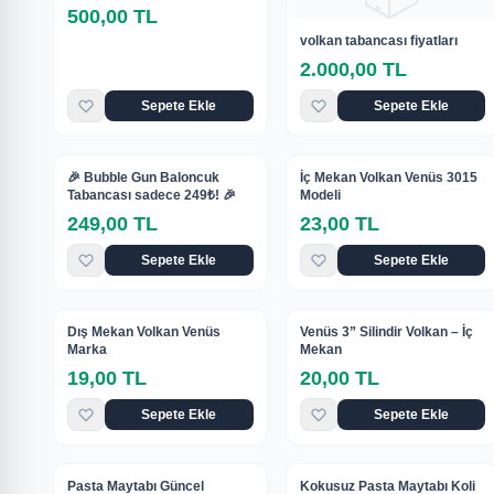
500,00 TL
volkan tabancası fiyatları
2.000,00 TL
Sepete Ekle
Sepete Ekle
🚚 Aynı Gün Kargo
🚚 Aynı Gün Kargo
🎉 Bubble Gun Baloncuk
İç Mekan Volkan Venüs 3015
Tabancası sadece 249₺! 🎉
Modeli
249,00 TL
23,00 TL
Sepete Ekle
Sepete Ekle
🚚 Aynı Gün Kargo
🚚 Aynı Gün Kargo
Dış Mekan Volkan Venüs
Venüs 3” Silindir Volkan – İç
Marka
Mekan
19,00 TL
20,00 TL
Sepete Ekle
Sepete Ekle
🚚 Aynı Gün Kargo
🚚 Aynı Gün Kargo
Pasta Maytabı Güncel
Kokusuz Pasta Maytabı Koli