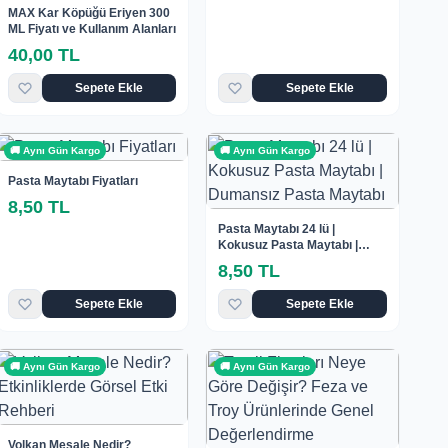
MAX Kar Köpüğü Eriyen 300
ML Fiyatı ve Kullanım Alanları
40,00 TL
Sepete Ekle
Sepete Ekle
🚚 Aynı Gün Kargo
🚚 Aynı Gün Kargo
Pasta Maytabı Fiyatları
8,50 TL
Pasta Maytabı 24 lü |
Kokusuz Pasta Maytabı |
Dumansız Pasta Maytabı
8,50 TL
Sepete Ekle
Sepete Ekle
🚚 Aynı Gün Kargo
🚚 Aynı Gün Kargo
Volkan Meşale Nedir?