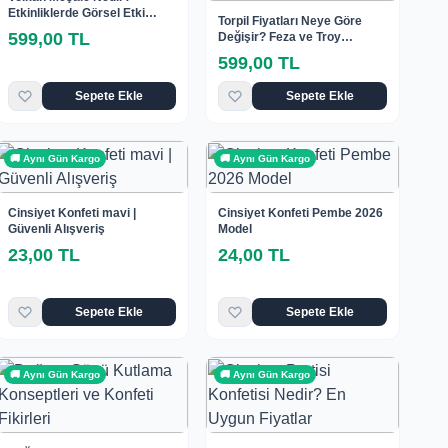
Etkinliklerde Görsel Etki
Torpil Fiyatları Neye Göre
Rehberi
599,00 TL
Değişir? Feza ve Troy
Ürünlerinde Genel
599,00 TL
Değerlendirme
Sepete Ekle
Sepete Ekle
🚚 Aynı Gün Kargo
🚚 Aynı Gün Kargo
Cinsiyet Konfeti mavi |
Cinsiyet Konfeti Pembe 2026
Güvenli Alışveriş
Model
23,00 TL
24,00 TL
Sepete Ekle
Sepete Ekle
🚚 Aynı Gün Kargo
🚚 Aynı Gün Kargo