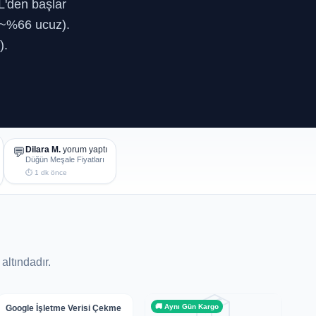
L'den başlar
 ~%66 ucuz).
).
Dilara M.
yorum yaptı
💬
Düğün Meşale Fiyatları
⏱ 1 dk önce
altındadır.
📦
🚚 Aynı Gün Kargo
🚚 Aynı Gün Kargo
Google İşletme Verisi Çekme