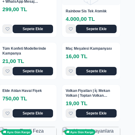
+ WhatsApp Mesaj
Gönderme Sistemi | Yıllık
299,00 TL
Lisans 299₺
Rainbow Sis Tek Atımlık
4.000,00 TL
Sepete Ekle
Sepete Ekle
🚚 Aynı Gün Kargo
🚚 Aynı Gün Kargo
Tüm Konfeti Modellerinde
Maç Meşalesi Kampanyası
Kampanya
16,00 TL
21,00 TL
Sepete Ekle
Sepete Ekle
🚚 Aynı Gün Kargo
🚚 Aynı Gün Kargo
Elde Atılan Havai Fişek
Volkan Fiyatları | İç Mekan
Volkan | Toptan Volkan
750,00 TL
Fiyatları | İç Mekan Volkan
19,00 TL
Fiyatları | Dış Mekan Volkan |
Dış Mekan Volkan Fiyatları |
Sepete Ekle
Sepete Ekle
En Ucuz Volkan
🚚 Aynı Gün Kargo
🚚 Aynı Gün Kargo