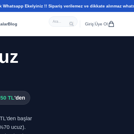
 Ekelyiniz !! Sipariş verilemez ve dikkate alınmaz whatsapptan il
|
alar
Blog
Giriş
Üye Ol
cuz
,50 TL
'den
 TL'den başlar
%70 ucuz).