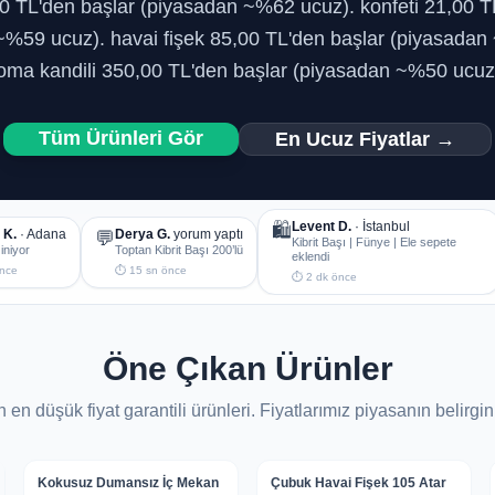
0 TL'den başlar (piyasadan ~%62 ucuz). konfeti 21,00 T
~%59 ucuz). havai fişek 85,00 TL'den başlar (piyasadan
oma kandili 350,00 TL'den başlar (piyasadan ~%50 ucuz
Tüm Ürünleri Gör
En Ucuz Fiyatlar →
Levent D.
· İstanbul
🛍️
 K.
· Adana
Derya G.
yorum yaptı
💬
Kibrit Başı | Fünye | Ele sepete
iniyor
Toptan Kibrit Başı 200’lü
eklendi
nce
⏱ 15 sn önce
⏱ 2 dk önce
Öne Çıkan Ürünler
n en düşük fiyat garantili ürünleri. Fiyatlarımız piyasanın belirgin 
🚚 Aynı Gün Kargo
🚚 Aynı Gün Kargo
Kokusuz Dumansız İç Mekan
Çubuk Havai Fişek 105 Atar