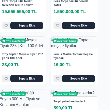
Feza Torpil Fitili Nedir,
Feza torpil barutu nerede
Nereden Temin Edilir?
satılır
15.555.555,00 TL
1.550.000,00 TL
Sepete Ekle
Sepete Ekle
🚚 Aynı Gün Kargo
🚚 Aynı Gün Kargo
Troy Toptan Meşale Fiyatı 23₺
Venüs Marka Toptan meşale
| Koli 100 Adet
fiyatları
23,00 TL
16,00 TL
Sepete Ekle
Sepete Ekle
🚚 Aynı Gün Kargo
🚚 Aynı Gün Kargo
Torpil paketi ne kadar?
599,00 TL