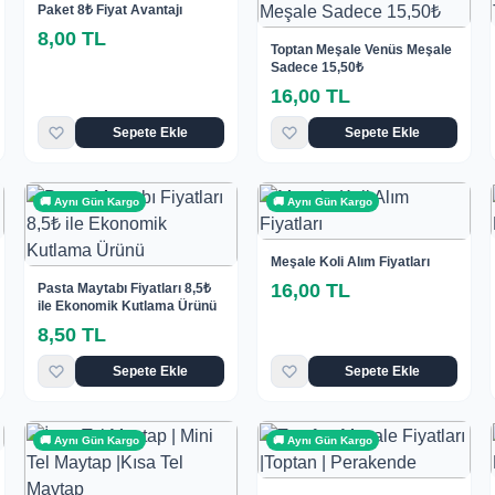
Paket 8₺ Fiyat Avantajı
8,00 TL
Toptan Meşale Venüs Meşale
Sadece 15,50₺
16,00 TL
Sepete Ekle
Sepete Ekle
🚚 Aynı Gün Kargo
🚚 Aynı Gün Kargo
Meşale Koli Alım Fiyatları
16,00 TL
Pasta Maytabı Fiyatları 8,5₺
ile Ekonomik Kutlama Ürünü
8,50 TL
Sepete Ekle
Sepete Ekle
🚚 Aynı Gün Kargo
🚚 Aynı Gün Kargo