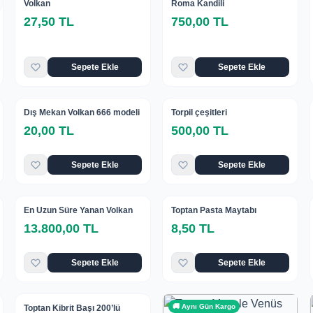
Volkan
Roma Kandili
27,50 TL
750,00 TL
Sepete Ekle
Sepete Ekle
🚚 Aynı Gün Kargo
🚚 Aynı Gün Kargo
Dış Mekan Volkan 666 modeli
Torpil çeşitleri
20,00 TL
500,00 TL
Sepete Ekle
Sepete Ekle
🚚 Aynı Gün Kargo
🚚 Aynı Gün Kargo
En Uzun Süre Yanan Volkan
Toptan Pasta Maytabı
13.800,00 TL
8,50 TL
Sepete Ekle
Sepete Ekle
🚚 Aynı Gün Kargo
🚚 Aynı Gün Kargo
Toptan Kibrit Başı 200’lü