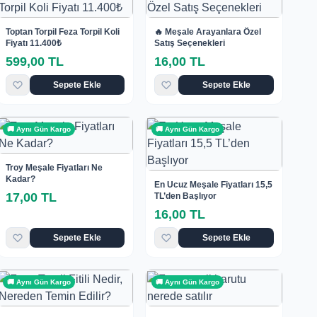
Toptan Torpil Feza Torpil Koli
🔥 Meşale Arayanlara Özel
Fiyatı 11.400₺
Satış Seçenekleri
599,00 TL
16,00 TL
Sepete Ekle
Sepete Ekle
🚚 Aynı Gün Kargo
🚚 Aynı Gün Kargo
Troy Meşale Fiyatları Ne
Kadar?
En Ucuz Meşale Fiyatları 15,5
17,00 TL
TL’den Başlıyor
16,00 TL
Sepete Ekle
Sepete Ekle
🚚 Aynı Gün Kargo
🚚 Aynı Gün Kargo