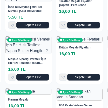
Taraftar Meşale Fiyatları
|Toptan | Perakende
İnce Tel Maytap | Mini Tel
16,00 TL
Maytap |Kısa Tel Maytap
5,50 TL
Sepete Ekle
Sepete Ekle
🚚 Aynı Gün Kargo
🚚 Aynı Gün Kargo
Düğün Meşale Fiyatları
16,00 TL
Meşale Siparişi Vermek İçin
En Hızlı Teslimat Yapan
Siteler Hangileri?
16,00 TL
Sepete Ekle
Sepete Ekle
🚚 Aynı Gün Kargo
🚚 Aynı Gün Kargo
Kırmızı Meşale
16,00 TL
660 Pasta Volkanı Venüs