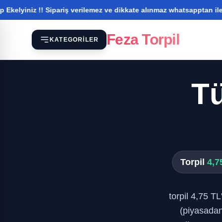
 !! Sipariş verilemez ve dikkate alınmaz whatsapptan iletişim kur
Feza Torpil
KATEGORILER
Tü
Torpil
4,7
torpil 4,75 T
(piyasada