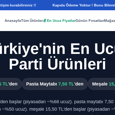
abilirsiniz !!
Kapıda Ödeme Yoktur ! Bunu Bilerek Whatsapp
Anasayfa
Tüm Ürünler
💰 En Ucuz Fiyatlar
Günün Fırsatları
Mağaz
rkiye'nin En U
Parti Ürünleri
5 TL
'den
Pasta Maytabı
7,50 TL
'den
Meşale
15
L'den başlar (piyasadan ~%68 ucuz). pasta maytabı 7,50
n ~%50 ucuz). meşale 15,50 TL'den başlar (piyasadan ~